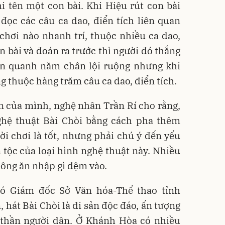
hi tên một con bài. Khi Hiệu rút con bài
đọc các câu ca dao, điển tích liên quan
chơi nào nhanh trí, thuộc nhiều ca dao,
on bài và đoán ra trước thì người đó thắng
ân quanh năm chân lội ruộng nhưng khi
g thuộc hàng trăm câu ca dao, điển tích.
n của mình, nghệ nhân Trần Rí cho rằng,
nghệ thuật Bài Chòi bằng cách pha thêm
i chơi là tốt, nhưng phải chú ý đến yếu
n tộc của loại hình nghệ thuật này. Nhiều
hông ăn nhập gì đệm vào.
ó Giám đốc Sở Văn hóa-Thể thao tỉnh
 hát Bài Chòi là di sản độc đáo, ấn tượng
h thần người dân. Ở Khánh Hòa có nhiều