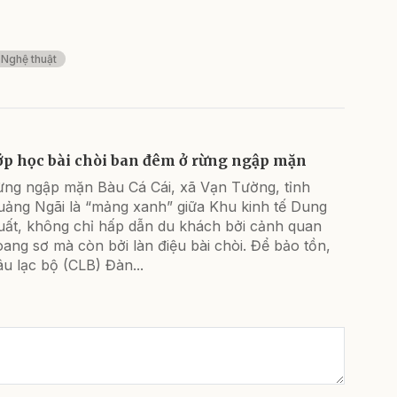
Nghệ thuật
ớp học bài chòi ban đêm ở rừng ngập mặn
ừng ngập mặn Bàu Cá Cái, xã Vạn Tường, tỉnh
uảng Ngãi là “mảng xanh” giữa Khu kinh tế Dung
uất, không chỉ hấp dẫn du khách bởi cảnh quan
ang sơ mà còn bởi làn điệu bài chòi. Để bảo tồn,
u lạc bộ (CLB) Đàn...