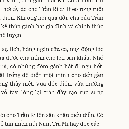
rần Vĩnh, chủ gánh hát Bài Chòi Trần Thị
thời ấy đã cho Trần Rí đi theo rong ruổi
 diễn. Khi ông nội qua đời, cha của Trần
kế thừa gánh hát gia đình và chính thức
hổ luyện.
 sự tích, hàng ngàn câu ca, mọi động tác
hưa được cha mình cho lên sân khấu. Nhớ
quá, có những đêm gánh hát đi ngủ hết,
đất trống để diễn một mình cho đến gần
ng thấy mệt. Vừa độc diễn, vừa mường
vỗ tay, lòng lại tràn đầy rạo rực sung
ới cho Trần Rí lên sân khấu biểu diễn. Có
 ở tận miền núi Nam Trà Mi hay dọc các