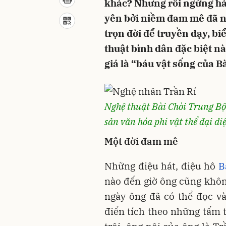
khác? Nhưng rồi ngừng hát
yên bởi niềm đam mê đã n
trọn đời để truyền dạy, bi
thuật bình dân đặc biệt 
giá là “báu vật sống của Bà
Nghệ thuật Bài Chòi Trung B
sản văn hóa phi vật thể đại d
Một đời đam mê
Những điệu hát, điệu hô
B
nào đến giờ ông cũng không
ngày ông đã có thể đọc v
điển tích theo những tấm t