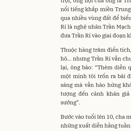
trội, ông nội của ông là T
nổi tiếng khắp miền Trung 
qua nhiều vùng đất để biểu
Rí là nghệ nhân Trần Mạch 
đưa Trần Rí vào giai đoạn k
Thuộc hàng trăm điển tích,
hô... nhưng Trần Rí vẫn c
lại, ông bảo: “Thèm diễn 
một mình tôi trốn ra bãi 
sáng mà vẫn hào hứng khô
tượng đến cảnh khán giả 
sướng”.
Bước vào tuổi lên 10, cha m
những xuất diễn hằng tuần