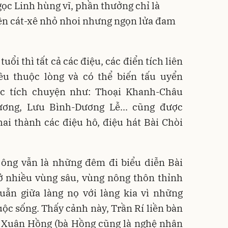
ọc Linh hùng vĩ, phần thưởng chỉ là
iền cát-xê nhỏ nhoi nhưng ngọn lửa đam
uổi thì tất cả các điệu, các điển tích liên
u thuộc lòng và có thể biến tấu uyển
ác tích chuyện như: Thoại Khanh-Châu
ơng, Lưu Bình-Dương Lễ... cũng được
ai thành các điệu hô, điệu hát Bài Chòi
 ông vẫn là những đêm đi biểu diễn Bài
 ở nhiều vùng sâu, vùng nông thôn thỉnh
uẫn giữa làng nọ với làng kia vì những
uộc sống. Thấy cảnh này, Trần Rí liền bàn
ị Xuân Hồng (bà Hồng cũng là nghệ nhân