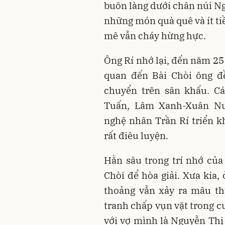
buôn làng dưới chân núi Ng
những món quà quê và ít t
mê vẫn cháy hừng hực.
Ông Rí nhớ lại, đến năm 25 t
quan đến Bài Chòi ông đề
chuyển trên sân khấu. C
Tuấn, Lâm Xanh-Xuân Nư
nghệ nhân Trần Rí triển kh
rất điêu luyện.
Hằn sâu trong trí nhớ của
Chòi để hòa giải. Xưa kia,
thoảng vẫn xảy ra mâu th
tranh chấp vụn vặt trong c
với vợ mình là Nguyễn Th