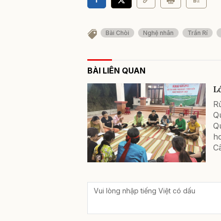
Bài Chòi
Nghệ nhân
Trần Rí
BÀI LIÊN QUAN
L
R
Q
Q
ho
Câ