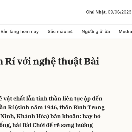
Chủ Nhật,
09/08/2026
bình luận
Bản làng hôm nay
Sắc màu 54
Người giữ lửa
Media
Rí với nghệ thuật Bài
 vật chất lẫn tinh thần liên tục ập đến
Hủy
G
ần Rí (sinh năm 1946, thôn Bình Trung
n Ninh, Khánh Hòa) băn khoăn: hay bỏ
ống, hát Bài Chòi để rẽ sang hướng