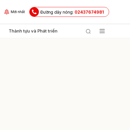
Đường dây nóng:
02437674981
Mới nhất
Thành tựu và Phát triển
ửi