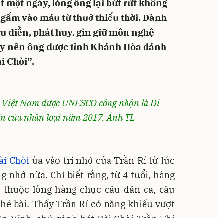
 một ngày, lòng ông lại bứt rứt không
gấm vào máu từ thuở thiếu thời. Dành
ểu diễn, phát huy, gìn giữ môn nghệ
này nên ông được tỉnh Khánh Hòa đánh
i Chòi”.
ộ Việt Nam được UNESCO công nhận là Di
iện của nhân loại năm 2017. Ảnh TL
ài Chòi
ùa vào trí nhớ của Trần Rí từ lúc
 nhớ nữa. Chỉ biết rằng, từ 4 tuổi, hàng
à thuộc lòng hàng chục câu dân ca, câu
hẻ bài. Thấy Trần Rí có năng khiếu vượt