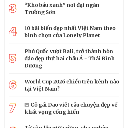
3
“Kho báu xanh” nơi đại ngàn
Trường Sơn
4
10 bãi biển đẹp nhất Việt Nam theo
bình chọn của Lonely Planet
Phú Quốc vượt Bali, trở thành hòn
5
đảo đẹp thứ hai châu Á - Thái Bình
Dương
6
World Cup 2026 chiếu trên kênh nào
tại Việt Nam?
7
Cô gái Dao viết câu chuyện đẹp về
khát vọng cống hiến
Từ căn lều giữa rừng, cha nghèo