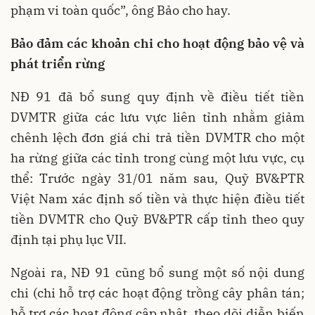
phạm vi toàn quốc”, ông Bảo cho hay.
Bảo đảm các khoản chi cho
hoạt động bảo vệ và
phát triển rừng
NĐ 91 đã bổ sung quy định về điều tiết tiền
DVMTR giữa các lưu vực liên tỉnh nhằm giảm
chênh lệch đơn giá chi trả tiền DVMTR cho một
ha rừng giữa các tỉnh trong cùng một lưu vực, cụ
thể: Trước ngày 31/01 năm sau, Quỹ BV&PTR
Việt Nam xác định số tiền và thực hiện điều tiết
tiền DVMTR cho Quỹ BV&PTR cấp tỉnh theo quy
định tại phụ lục VII.
Ngoài ra, NĐ 91 cũng bổ sung một số nội dung
chi (chi hỗ trợ các hoạt động trồng cây phân tán;
hỗ trợ các hoạt động cập nhật, theo dõi diễn biến