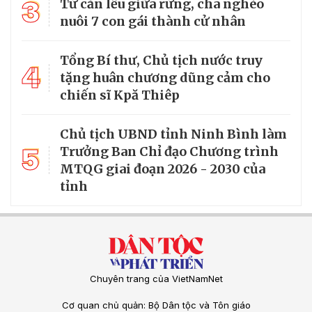
3
Từ căn lều giữa rừng, cha nghèo
nuôi 7 con gái thành cử nhân
Tổng Bí thư, Chủ tịch nước truy
4
tặng huân chương dũng cảm cho
chiến sĩ Kpă Thiêp
Chủ tịch UBND tỉnh Ninh Bình làm
5
Trưởng Ban Chỉ đạo Chương trình
MTQG giai đoạn 2026 - 2030 của
tỉnh
Chuyên trang của VietNamNet
Cơ quan chủ quản: Bộ Dân tộc và Tôn giáo