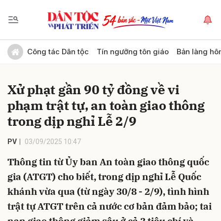
Gửi bình luận
Công tác Dân tộc
Tín ngưỡng tôn giáo
Bản làng hô
Xử phạt gần 90 tỷ đồng về vi
phạm trật tự, an toàn giao thông
trong dịp nghỉ Lễ 2/9
PV
03/09/2025 10:47
Hủy
Gửi
Thông tin từ Ủy ban An toàn giao thông quốc
gia (ATGT) cho biết, trong dịp nghỉ Lễ Quốc
khánh vừa qua (từ ngày 30/8 - 2/9), tình hình
trật tự ATGT trên cả nước cơ bản đảm bảo; tai