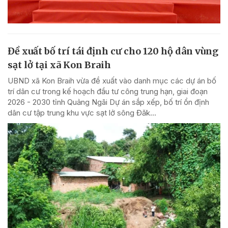
Đề xuất bố trí tái định cư cho 120 hộ dân vùng
sạt lở tại xã Kon Braih
UBND xã Kon Braih vừa đề xuất vào danh mục các dự án bố
trí dân cư trong kế hoạch đầu tư công trung hạn, giai đoạn
2026 - 2030 tỉnh Quảng Ngãi Dự án sắp xếp, bố trí ổn định
dân cư tập trung khu vực sạt lở sông Đăk...