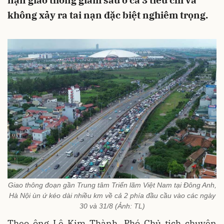
nạn giao thông giảm sâu ở cả 3 tiêu chí và
không xảy ra tai nạn đặc biệt nghiêm trọng.
Giao thông đoạn gần Trung tâm Triển lãm Việt Nam tại Đông Anh,
Hà Nội ùn ứ kéo dài nhiều km về cả 2 phía đầu cầu vào các ngày
30 và 31/8 (Ảnh: TL)
Theo ông Lê Kim Thành, Phó Chủ tịch chuyên