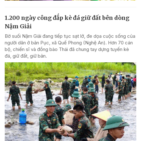
1.200 ngày công đắp kè đá giữ đất bên dòng
Nậm Giải
Bờ suối Nậm Giải đang tiếp tục sạt lở, đe dọa cuộc sống của
người dân ở bản Pục, xã Quế Phong (Nghệ An). Hơn 70 cán
bộ, chiến sĩ và đồng bào Thái đã chung tay dựng tuyến kè
đá, giữ đất, giữ bản.