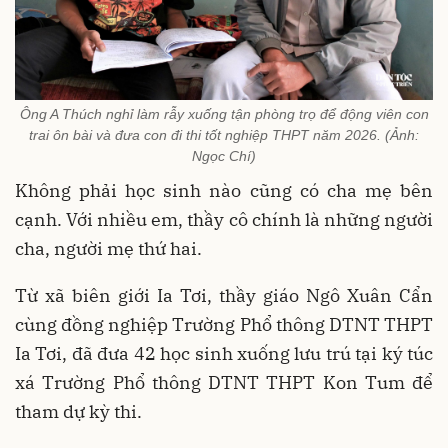
Ông A Thúch nghỉ làm rẫy xuống tận phòng trọ để động viên con
trai ôn bài và đưa con đi thi tốt nghiệp THPT năm 2026. (Ảnh:
Ngọc Chí)
Không phải học sinh nào cũng có cha mẹ bên
cạnh. Với nhiều em, thầy cô chính là những người
cha, người mẹ thứ hai.
Từ xã biên giới Ia Tơi, thầy giáo Ngô Xuân Cẩn
cùng đồng nghiệp Trường Phổ thông DTNT THPT
Ia Tơi, đã đưa 42 học sinh xuống lưu trú tại ký túc
xá Trường Phổ thông DTNT THPT Kon Tum để
tham dự kỳ thi.