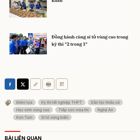
khăn
Đồng hành cùng sĩ tử vùng cao trong
kỳ thi "2 trong 1"
Điểm tựa
Kỳ thi tốt nghiệp THPT
Dân tộc thiểu số
Học sinh vùng cao
Tiếp sức mùa thi
Nghệ An
Kon Tum
Sĩ tử vùng biên
BÀI LIÊN QUAN