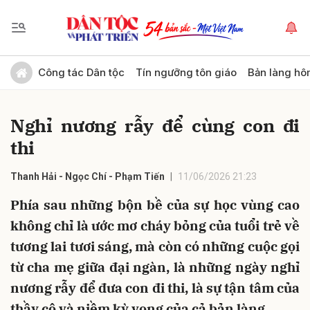
Gửi bình luận
Công tác Dân tộc
Tín ngưỡng tôn giáo
Bản làng hô
Nghỉ nương rẫy để cùng con đi
thi
Thanh Hải - Ngọc Chí - Phạm Tiến
11/06/2026 21:23
Phía sau những bộn bề của sự học vùng cao
Hủy
Gửi
không chỉ là ước mơ cháy bỏng của tuổi trẻ về
tương lai tươi sáng, mà còn có những cuộc gọi
từ cha mẹ giữa đại ngàn, là những ngày nghỉ
nương rẫy để đưa con đi thi, là sự tận tâm của
thầy cô và niềm kỳ vọng của cả bản làng...