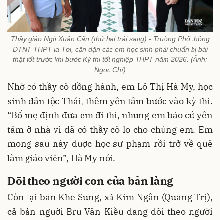
Thầy giáo Ngô Xuân Cẩn (thứ hai trái sang) - Trường Phổ thông
DTNT THPT Ia Tơi, căn dặn các em học sinh phải chuẩn bị bài
thật tốt trước khi bước Kỳ thi tốt nghiệp THPT năm 2026. (Ảnh:
Ngọc Chí)
Nhờ có thầy cô đồng hành, em Lô Thị Hà My, học
sinh dân tộc Thái, thêm yên tâm bước vào kỳ thi.
“Bố mẹ định đưa em đi thi, nhưng em bảo cứ yên
tâm ở nhà vì đã có thầy cô lo cho chúng em. Em
mong sau này được học sư phạm rồi trở về quê
làm giáo viên”, Hà My nói.
Dõi theo người con của bản làng
Còn tại bản Khe Sung, xã Kim Ngân (Quảng Trị),
cả bản người Bru Vân Kiều đang dõi theo người