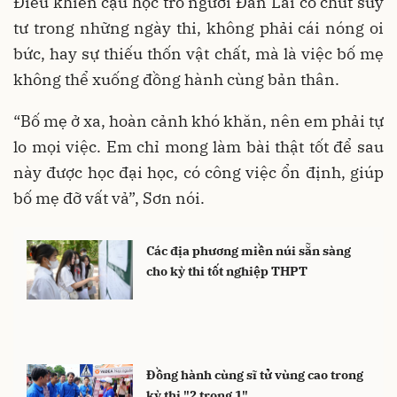
Điều khiến cậu học trò người Đan Lai có chút suy
tư trong những ngày thi, không phải cái nóng oi
bức, hay sự thiếu thốn vật chất, mà là việc bố mẹ
không thể xuống đồng hành cùng bản thân.
“Bố mẹ ở xa, hoàn cảnh khó khăn, nên em phải tự
lo mọi việc. Em chỉ mong làm bài thật tốt để sau
này được học đại học, có công việc ổn định, giúp
bố mẹ đỡ vất vả”, Sơn nói.
Các địa phương miền núi sẵn sàng
cho kỳ thi tốt nghiệp THPT
Đồng hành cùng sĩ tử vùng cao trong
kỳ thi "2 trong 1"