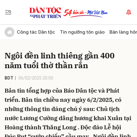
Gửi bình luận
Công tác Dân tộc
Tín ngưỡng tôn giáo
Bản làng hô
Ngôi đền linh thiêng gần 400
năm tuổi thờ thần rắn
BDT
06/02/2025 20:00
Bản tin tổng hợp của Báo Dân tộc và Phát
Hủy
Gửi
triển. Bản tin chiều nay ngày 6/2/2025, có
những thông tin đáng chú ý sau: Chủ tịch
nước Lương Cường dâng hương khai Xuân tại
Hoàng thành Thăng Long . Độc đáo Lễ hội
Đúc Bụt “cướp chiếu” cầu may . Ngôi đền linh