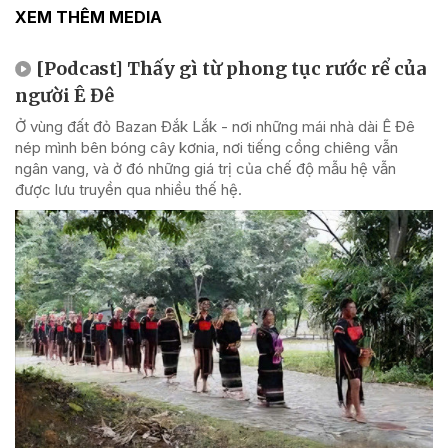
XEM THÊM MEDIA
[Podcast] Thấy gì từ phong tục rước rể của
người Ê Đê
Ở vùng đất đỏ Bazan Đắk Lắk - nơi những mái nhà dài Ê Đê
nép mình bên bóng cây kơnia, nơi tiếng cồng chiêng vẫn
ngân vang, và ở đó những giá trị của chế độ mẫu hệ vẫn
được lưu truyền qua nhiều thế hệ.