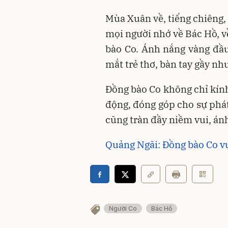
Mùa Xuân về, tiếng chiêng,
mọi người nhớ về Bác Hồ, v
bào Co. Ánh nắng vàng đầ
mắt trẻ thơ, bàn tay gầy nh
Đồng bào Co không chỉ kính
động, đóng góp cho sự phá
cũng tràn đầy niềm vui, ánh
Quảng Ngãi: Đồng bào Co vu
Người Co
Bác Hồ