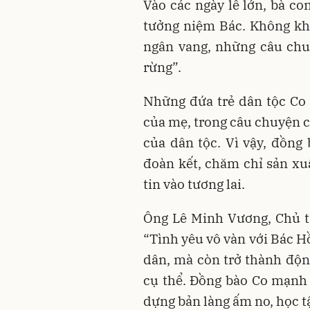
Vào các ngày lễ lớn, bà c
tưởng niệm Bác. Không khí
ngân vang, những câu chu
rừng”.
Những đứa trẻ dân tộc Co l
của mẹ, trong câu chuyện c
của dân tộc. Vì vậy, đồng
đoàn kết, chăm chỉ sản xuấ
tin vào tương lai.
Ông Lê Minh Vương, Chủ t
“Tình yêu vô vàn với Bác H
dân, mà còn trở thành độn
cụ thể. Đồng bào Co mạnh 
dựng bản làng ấm no, học tậ