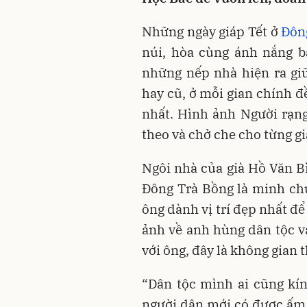
Những ngày giáp Tết ở
Đôn
núi, hòa cùng ánh nắng b
những nếp nhà hiện ra gi
hay cũ, ở mỗi gian chính đề
nhất. Hình ảnh Người rạng
theo và chở che cho từng gi
Ngôi nhà của già Hồ Văn Bì
Đông Trà Bồng là minh chứ
ông dành vị trí đẹp nhất để
ảnh về anh hùng dân tộc v
với ông, đây là không gian t
“Dân tộc mình ai cũng kí
người dân mới có được ấm 