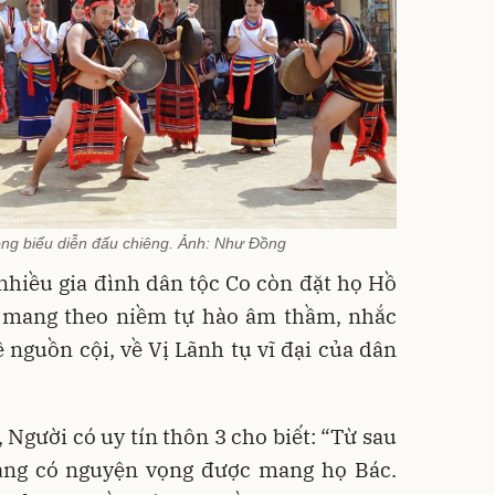
ng biểu diễn đấu chiêng. Ảnh: Như Đồng
nhiều gia đình dân tộc Co còn đặt họ Hồ
n mang theo niềm tự hào âm thầm, nhắc
 nguồn cội, về Vị Lãnh tụ vĩ đại của dân
 Người có uy tín thôn 3 cho biết: “Từ sau
làng có nguyện vọng được mang họ Bác.