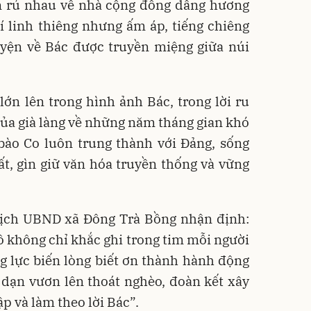
on rủ nhau về nhà cộng đồng dâng hương
 linh thiêng nhưng ấm áp, tiếng chiêng
yện về Bác được truyền miệng giữa núi
ớn lên trong hình ảnh Bác, trong lời ru
ủa già làng về những năm tháng gian khó
 bào Co luôn trung thành với Đảng, sống
t, gìn giữ văn hóa truyền thống và vững
ịch UBND xã Đông Trà Bồng nhận định:
ồ không chỉ khắc ghi trong tim mỗi người
g lực biến lòng biết ơn thành hành động
dạn vươn lên thoát nghèo, đoàn kết xây
p và làm theo lời Bác”.