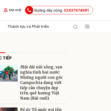
Đường dây nóng:
02437674981
Mới nhất
Thành tựu và Phát triển
 TIẾP
Một dải núi sông, vẹn
nghĩa tình hai nước:
Những người con gốc
Campuchia đang viết
ửi
tiếp câu chuyện đẹp
trên quê hương Việt
Nam (Bài cuối)
Ký ức Tổ quốc gọi tên