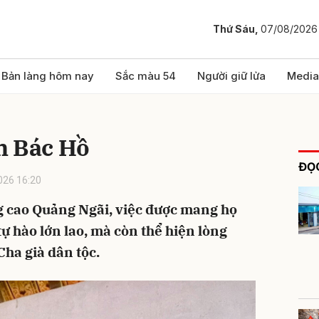
Thứ Sáu,
07/08/2026
bình luận
Bản làng hôm nay
Sắc màu 54
Người giữ lửa
Media
n Bác Hồ
ĐỌC
026 16:20
g cao Quảng Ngãi, việc được mang họ
ự hào lớn lao, mà còn thể hiện lòng
Hủy
G
Cha già dân tộc.