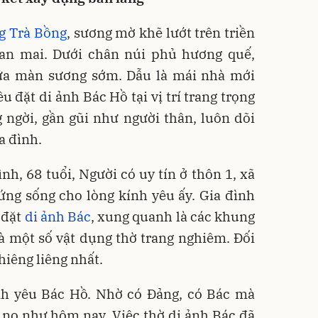
g Trà Bồng
, sương mờ khẽ lướt trên triền
an mai. Dưới chân núi phủ hương quế,
ữa màn sương sớm. Dẫu là mái nhà mới
u đặt di ảnh Bác Hồ tại vị trí trang trọng
 ngời, gần gũi như người thân, luôn dõi
a đình.
nh, 68 tuổi, Người có uy tín ở thôn 1, xã
ng sống cho lòng kính yêu ấy. Gia đình
 đặt
di ảnh Bác
, xung quanh là các khung
à một số vật dụng thờ trang nghiêm. Đối
hiêng liêng nhất.
nh yêu Bác Hồ. Nhờ có Đảng, có Bác mà
no như hôm nay. Việc thờ di ảnh Bác đã