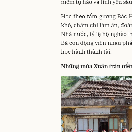
niềm tự hào và tình yêu sâ
Học theo tấm gương Bác 
khó, chăm chỉ làm ăn, đoàn
Nhà nước, tỷ lệ hộ nghèo t
Bà con động viên nhau phát
học hành thành tài.
Những mùa Xuân tràn niềm