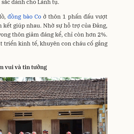
u sắc dành cho Lãnh tụ.
Hồ,
đồng bào Co
ở thôn 1 phấn đấu vượt
 kết giúp nhau. Nhờ sự hỗ trợ của Đảng,
rong thôn giảm đáng kể, chỉ còn hơn 2%.
 triển kinh tế, khuyên con cháu cố gắng
 vui và tin tưởng