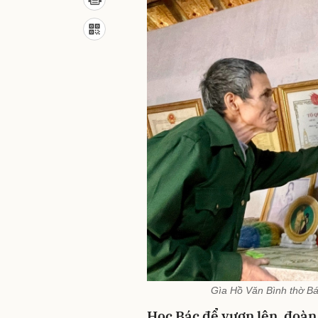
Gìa Hồ Văn Bình thờ Bác
Học Bác để vươn lên, đoàn