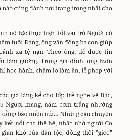
hà nào cũng dành nơi trang trọng nhất cho
ình nỗ lực thực hiện tốt vai trò Người có
0 năm tuổi Đảng, ông vận động bà con giúp
tránh xa tệ nạn. Theo ông, để được tin
ải làm gương. Trong gia đình, ông luôn
ỉ học hành, chăm lo làm ăn, lễ phép với
các già làng kể cho lớp trẻ nghe về Bác,
su Người mang, nắm cơm trắng nhường
gửi đồng bào miền núi… Những câu chuyện
ây kết nối các thế hệ, nhắc nhở người Co
 gian khó của dân tộc, đồng thời "gieo"