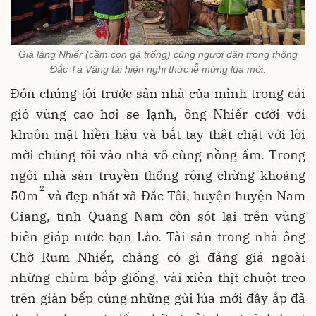
Già làng Nhiếr (cầm con gà trống) cùng người dân trong thông
Đắc Tà Vâng tái hiện nghi thức lễ mừng lúa mới.
Đón chúng tôi trước sân nhà của mình trong cái
gió vùng cao hơi se lạnh, ông Nhiếr cười với
khuôn mặt hiền hậu và bắt tay thật chặt với lời
mời chúng tôi vào nhà vô cùng nồng ấm. Trong
ngôi nhà sàn truyền thống rộng chừng khoảng
2
50m
và đẹp nhất xã Đắc Tôi, huyện huyện Nam
Giang, tỉnh Quảng Nam còn sót lại trên vùng
biên giáp nước bạn Lào. Tài sản trong nhà ông
Chờ Rum Nhiếr, chẳng có gì đáng giá ngoài
những chùm bắp giống, vài xiên thịt chuột treo
trên giàn bếp cùng những gùi lúa mới đầy ắp đã