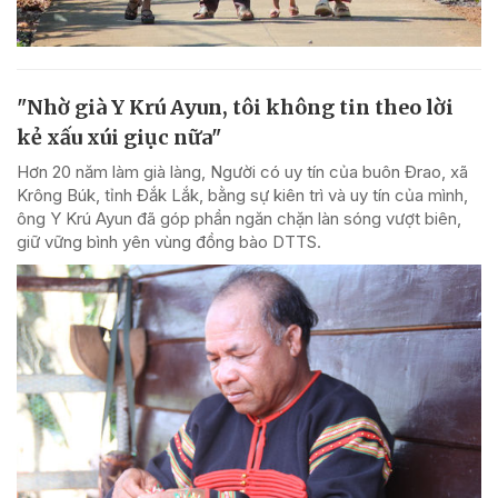
"Nhờ già Y Krú Ayun, tôi không tin theo lời
kẻ xấu xúi giục nữa"
Hơn 20 năm làm già làng, Người có uy tín của buôn Đrao, xã
Krông Búk, tỉnh Đắk Lắk, bằng sự kiên trì và uy tín của mình,
ông Y Krú Ayun đã góp phần ngăn chặn làn sóng vượt biên,
giữ vững bình yên vùng đồng bào DTTS.