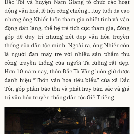
Đắc Tôi và huyện Nam Giang tổ chức các hoạt
động văn hoá, lễ hội cồng chiêng,...tuy tuổi đã cao
nhưng ông Nhiếr luôn tham gia nhiệt tình và vận
động dân làng, thế hệ trẻ tích cực tham gia, đóng
góp để duy trì những nét đẹp văn hóa truyền
thống của dân tộc mình. Ngoài ra, ông Nhiếr còn
là người đan mây tre với nhiều sản phẩm thủ
công truyền thống của người Tà Riềng rất đẹp.
Hơn 10 năm nay, thôn Đắc Tà Vâng luôn giữ được
danh hiệu “Thôn văn hóa tiêu biểu” của xã Đắc
Tôi, góp phần bảo tồn và phát huy bản sắc và giá
trị văn hóa truyền thống dân tộc Giẻ Triêng.