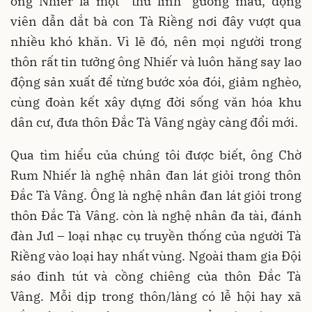
ông Nhiếr là một “thủ lĩnh” gương mẫu, động
viên dẫn dắt bà con Tà Riềng nơi đây vượt qua
nhiều khó khăn. Vì lẽ đó, nên mọi người trong
thôn rất tin tưởng ông Nhiếr và luôn hăng say lao
động sản xuất để từng bước xóa đói, giảm nghèo,
cùng đoàn kết xây dựng đời sống văn hóa khu
dân cư, đưa thôn Đắc Tà Vâng ngày càng đổi mới.
Qua tìm hiểu của chúng tôi được biết, ông Chờ
Rum Nhiếr là nghệ nhân đan lát giỏi trong thôn
Đắc Tà Vâng. Ông là nghệ nhân đan lát giỏi trong
thôn Đắc Tà Vâng. còn là nghệ nhân đa tài, đánh
đàn Jưl – loại nhạc cụ truyền thống của người Tà
Riềng vào loại hay nhất vùng. Ngoài tham gia Đội
sáo đinh tút và cồng chiêng của thôn Đắc Tà
Vâng. Mỗi dịp trong thôn/làng có lễ hội hay xã