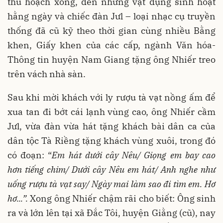
thu hoạch xong, đến những vật dụng sinh hoạt
hằng ngày và chiếc đàn Jưl – loại nhạc cụ truyền
thống đã cũ kỹ theo thời gian cùng nhiều Bằng
khen, Giấy khen của các cấp, ngành Văn hóa-
Thông tin huyện Nam Giang tặng ông Nhiếr treo
trên vách nhà sàn.
Sau khi mời khách với ly rượu tà vạt nồng ấm để
xua tan đi bớt cái lạnh vùng cao, ông Nhiếr cầm
Jưl, vừa đàn vừa hát tặng khách bài dân ca của
dân tộc Tà Riềng tặng khách vùng xuôi, trong đó
có đoạn: “
Em hát dưới cây Nêu/ Giọng em bay cao
hơn tiếng chim/ Dưới cây Nêu em hát/ Anh nghe như
uống rượu tà vạt say/ Ngày mai làm sao đi tìm em. Hơ
hơ...”
.
Xong ông Nhiếr chậm rãi cho biết: Ông sinh
ra và lớn lên tại xã Đắc Tôi, huyện Giằng (cũ), nay