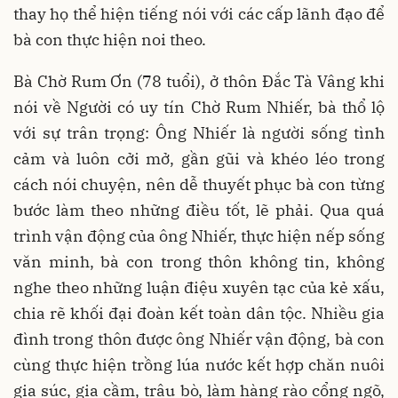
thay họ thể hiện tiếng nói với các cấp lãnh đạo để
bà con thực hiện noi theo.
Bà Chờ Rum Ơn (78 tuổi), ở thôn Đắc Tà Vâng khi
nói về Người có uy tín Chờ Rum Nhiếr, bà thổ lộ
với sự trân trọng: Ông Nhiếr là người sống tình
cảm và luôn cởi mở, gần gũi và khéo léo trong
cách nói chuyện, nên dễ thuyết phục bà con từng
bước làm theo những điều tốt, lẽ phải. Qua quá
trình vận động của ông Nhiếr, thực hiện nếp sống
văn minh, bà con trong thôn không tin, không
nghe theo những luận điệu xuyên tạc của kẻ xấu,
chia rẽ khối đại đoàn kết toàn dân tộc. Nhiều gia
đình trong thôn được ông Nhiếr vận động, bà con
cùng thực hiện trồng lúa nước kết hợp chăn nuôi
gia súc, gia cầm, trâu bò, làm hàng rào cổng ngõ,