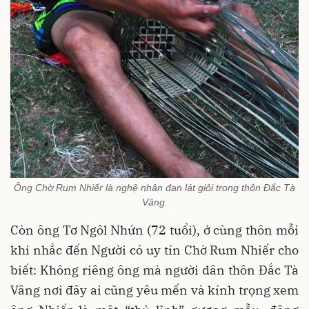
Ông Chờ Rum Nhiếr là nghệ nhân đan lát giỏi trong thôn Đắc Tà
Vâng.
Còn ông Tơ Ngôl Nhứn (72 tuổi), ở cùng thôn mỗi
khi nhắc đến Người có uy tín Chờ Rum Nhiếr cho
biết: Không riêng ông mà người dân thôn Đắc Tà
Vâng nơi đây ai cũng yêu mến và kính trọng xem