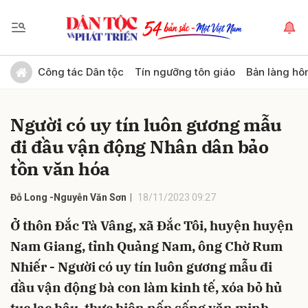
Gửi bình luận
Công tác Dân tộc
Tín ngưỡng tôn giáo
Bản làng hô
Người có uy tín luôn gương mẫu
đi đầu vận động Nhân dân bảo
tồn văn hóa
Đỗ Long -Nguyễn Văn Sơn
18/11/2023 09:27
Hủy
Gửi
Ở thôn Đắc Tà Vâng, xã Đắc Tôi, huyện huyện
Nam Giang, tỉnh Quảng Nam, ông Chờ Rum
Nhiếr - Người có uy tín luôn gương mẫu đi
đầu vận động bà con làm kinh tế, xóa bỏ hủ