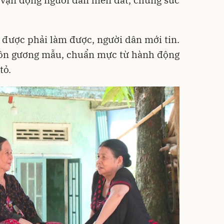
c vận động người dân hiến đất, chung sức
 được phải làm được, người dân mới tin.
luôn gương mẫu, chuẩn mực từ hành động
tỏ.