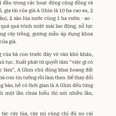
i đầu trong các hoạt động cộng đồng và
5, gia tài của già A Ghin là 10 ha cao su, 2
ắn), 2 sào lúa nước cùng 1 ha vườn - ao -
quả quá trình miệt mài lao động, nỗ lực
ống cây trồng, gương mẫu áp dụng khoa
của già.
g của bà con trước đây vô vàn khó khăn,
ủ tục. Xuất phát từ quyết tâm “việc gì có
ức làm”, A Ghin chủ động khai hoang đất
bà con tin tưởng rồi làm theo. Để thay đổi
g bào, hễ có thời gian là A Ghin đến từng
ói một lần chưa hiểu thì nói nhiều lần,
tác cây lúa, cây mì cũng chỉ đủ no cái