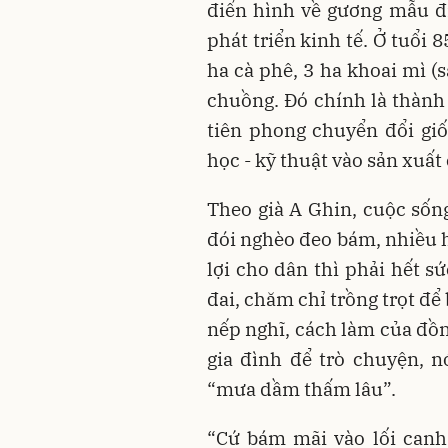
điển hình về gương mẫu đ
phát triển kinh tế. Ở tuổi 8
ha cà phê, 3 ha khoai mì (s
chuồng. Đó chính là thành 
tiên phong chuyển đổi gi
học - kỹ thuật vào sản xuất 
Theo già A Ghin, cuộc sốn
đói nghèo đeo bám, nhiều h
lợi cho dân thì phải hết s
đai, chăm chỉ trồng trọt để 
nếp nghĩ, cách làm của đồn
gia đình để trò chuyện, n
“mưa dầm thấm lâu”.
“Cứ bám mãi vào lối canh 