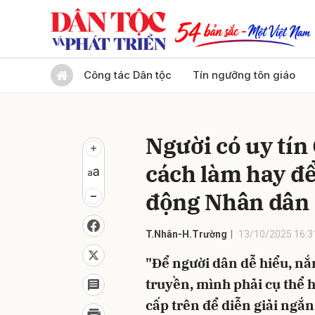
Gửi 
Công tác Dân tộc
Tín ngưỡng tôn giáo
Người có uy tín
cách làm hay để
động Nhân dân
T.Nhân-H.Trường
13/10/2025 16:3
"Để người dân dễ hiểu, nắ
truyền, mình phải cụ thể 
cấp trên để diễn giải ngắ