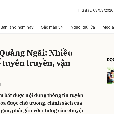
Thứ Bảy,
08/08/2026
bình luận
Bản làng hôm nay
Sắc màu 54
Người giữ lửa
Media
 Quảng Ngãi: Nhiều
ĐỌC
 tuyên truyền, vận
1
Hủy
G
m bắt được nội dung thông tin tuyên
hóa được chủ trương, chính sách của
n gọn, phải gắn với những câu chuyện