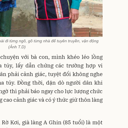
mài đi từng ngõ, gõ từng nhà để tuyên truyền, vận động
(Ảnh T.D)
ò chuyện với bà con, mình khéo léo lồng
a túy, lấy dẫn chứng các trường hợp vi
n phải cảnh giác, tuyệt đối không nghe
ma túy. Đồng thời, dặn dò người dân khi
 ngờ thì phải báo ngay cho lực lượng chức
 cao cảnh giác và có ý thức giữ thôn làng
 Rờ Kơi, già làng A Ghin (85 tuổi) là một