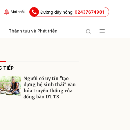
Đường dây nóng:
02437674981
Mới nhất
Thành tựu và Phát triển
 TIẾP
Người có uy tín "tạo
dựng hệ sinh thái" văn
hóa truyền thống của
đồng bào DTTS
ửi