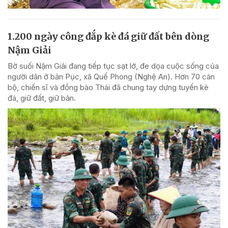
1.200 ngày công đắp kè đá giữ đất bên dòng
Nậm Giải
Bờ suối Nậm Giải đang tiếp tục sạt lở, đe dọa cuộc sống của
người dân ở bản Pục, xã Quế Phong (Nghệ An). Hơn 70 cán
bộ, chiến sĩ và đồng bào Thái đã chung tay dựng tuyến kè
đá, giữ đất, giữ bản.