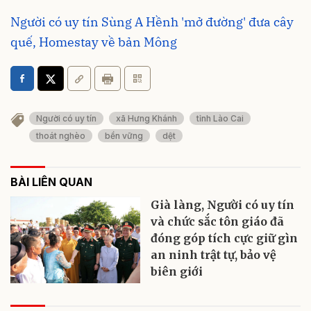
Người có uy tín Sùng A Hềnh 'mở đường' đưa cây
quế, Homestay về bản Mông
Người có uy tín
xã Hưng Khánh
tỉnh Lào Cai
thoát nghèo
bền vững
dệt
BÀI LIÊN QUAN
Già làng, Người có uy tín
và chức sắc tôn giáo đã
đóng góp tích cực giữ gìn
an ninh trật tự, bảo vệ
biên giới