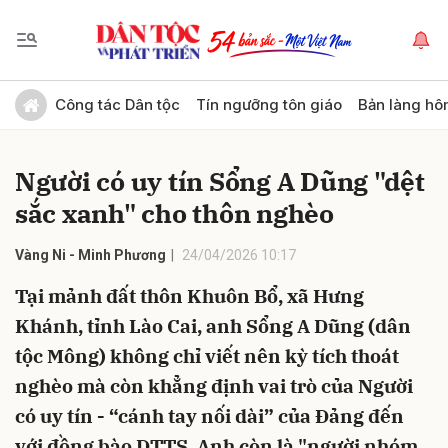
Gửi bình luận
Công tác Dân tộc
Tín ngưỡng tôn giáo
Bản làng hô
Người có uy tín Sổng A Dũng "dệt
sắc xanh" cho thôn nghèo
Vàng Ni - Minh Phương
24/04/2026 10:17
Tại mảnh đất thôn Khuôn Bổ, xã Hưng
Hủy
Gửi
Khánh, tỉnh Lào Cai, anh Sổng A Dũng (dân
tộc Mông) không chỉ viết nên kỳ tích thoát
nghèo mà còn khẳng định vai trò của Người
có uy tín - “cánh tay nối dài” của Đảng đến
với đồng bào DTTS. Anh còn là "người nhóm