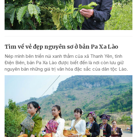
Tìm về vẻ đẹp nguyên sơ ở bản Pa Xa Lào
Nép mình bên triền núi xanh thẳm của xã Thanh Yên, tỉnh
Điện Biên, bản Pa Xa Lào được biết đến là nơi còn lưu giữ
nguyên bản những giá trị văn hóa đặc sắc của dân tộc Lào.