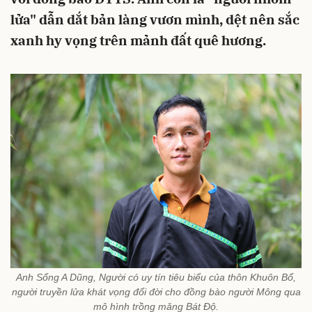
lửa" dẫn dắt bản làng vươn mình, dệt nên sắc
xanh hy vọng trên mảnh đất quê hương.
Anh Sổng A Dũng, Người có uy tín tiêu biểu của thôn Khuôn Bổ,
người truyền lửa khát vọng đổi đời cho đồng bào người Mông qua
mô hình trồng măng Bát Độ.