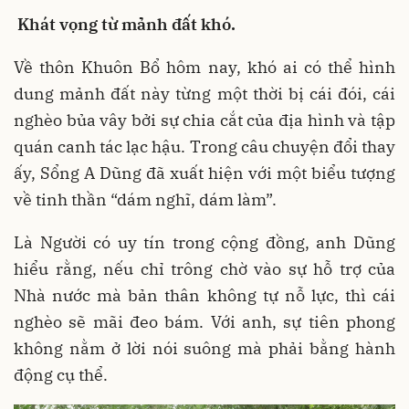
Khát vọng từ mảnh đất khó.
Về thôn Khuôn Bổ hôm nay, khó ai có thể hình
dung mảnh đất này từng một thời bị cái đói, cái
nghèo bủa vây bởi sự chia cắt của địa hình và tập
quán canh tác lạc hậu. Trong câu chuyện đổi thay
ấy, Sổng A Dũng đã xuất hiện với một biểu tượng
về tinh thần “dám nghĩ, dám làm”.
Là Người có uy tín trong cộng đồng, anh Dũng
hiểu rằng, nếu chỉ trông chờ vào sự hỗ trợ của
Nhà nước mà bản thân không tự nỗ lực, thì cái
nghèo sẽ mãi đeo bám. Với anh, sự tiên phong
không nằm ở lời nói suông mà phải bằng hành
động cụ thể.