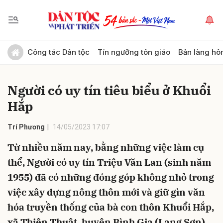
Gửi bình luận
Công tác Dân tộc
Tín ngưỡng tôn giáo
Bản làng hô
Người có uy tín tiêu biểu ở Khuổi
Hắp
Trí Phương
14/05/2023 17:07
Từ nhiều năm nay, bằng những việc làm cụ
Hủy
Gửi
thể, Người có uy tín Triệu Văn Lan (sinh năm
1955) đã có những đóng góp không nhỏ trong
việc xây dựng nông thôn mới và giữ gìn văn
hóa truyền thống của bà con thôn Khuổi Hắp,
xã Thiện Thuật, huyện Bình Gia (Lạng Sơn).