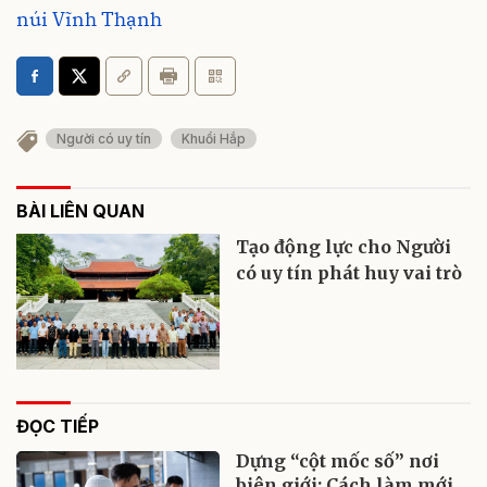
núi Vĩnh Thạnh
Người có uy tín
Khuổi Hắp
BÀI LIÊN QUAN
Tạo động lực cho Người
có uy tín phát huy vai trò
ĐỌC TIẾP
Dựng “cột mốc số” nơi
biên giới: Cách làm mới