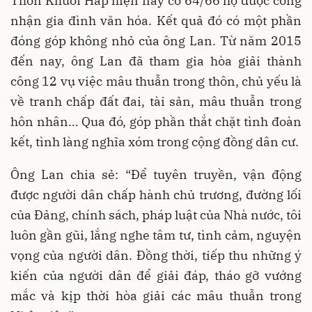
Thôn Khuổi Hắp hiện nay có 64/66 hộ được công
nhận gia đình văn hóa. Kết quả đó có một phần
đóng góp không nhỏ của ông Lan. Từ năm 2015
đến nay, ông Lan đã tham gia hòa giải thành
công 12 vụ việc mâu thuẫn trong thôn, chủ yếu là
về tranh chấp đất đai, tài sản, mâu thuẫn trong
hôn nhân… Qua đó, góp phần thắt chặt tình đoàn
kết, tình làng nghĩa xóm trong cộng đồng dân cư.
Ông Lan chia sẻ: “Để tuyên truyền, vận động
được người dân chấp hành chủ trương, đường lối
của Đảng, chính sách, pháp luật của Nhà nước, tôi
luôn gần gũi, lắng nghe tâm tư, tình cảm, nguyện
vọng của người dân. Đồng thời, tiếp thu những ý
kiến của người dân để giải đáp, tháo gỡ vướng
mắc và kịp thời hòa giải các mâu thuẫn trong