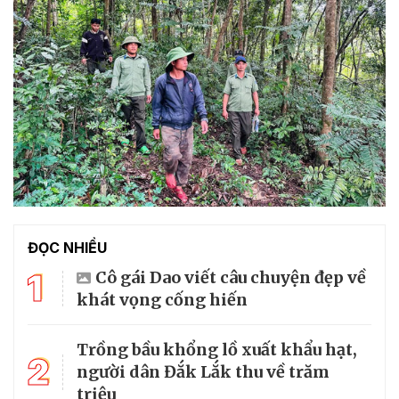
ĐỌC NHIỀU
1
Cô gái Dao viết câu chuyện đẹp về
khát vọng cống hiến
Trồng bầu khổng lồ xuất khẩu hạt,
2
người dân Đắk Lắk thu về trăm
triệu