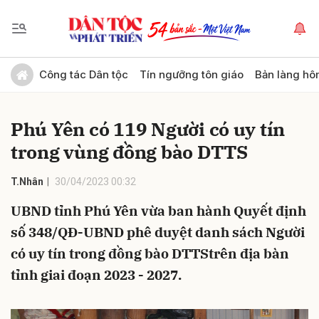
Gửi bình luận
Công tác Dân tộc
Tín ngưỡng tôn giáo
Bản làng hô
Phú Yên có 119 Người có uy tín
trong vùng đồng bào DTTS
T.Nhân
30/04/2023 00:32
UBND tỉnh Phú Yên vừa ban hành Quyết định
Hủy
Gửi
số 348/QĐ-UBND phê duyệt danh sách Người
có uy tín trong đồng bào DTTStrên địa bàn
tỉnh giai đoạn 2023 - 2027.