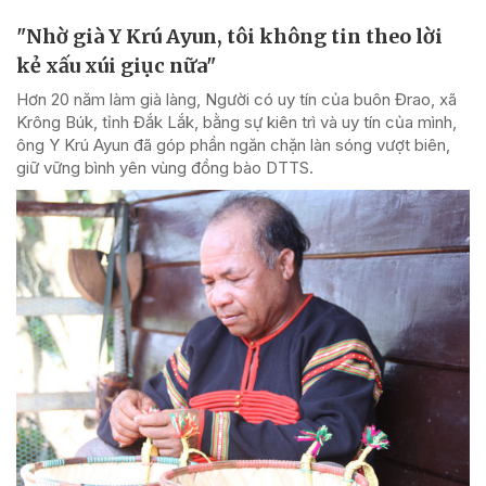
"Nhờ già Y Krú Ayun, tôi không tin theo lời
kẻ xấu xúi giục nữa"
Hơn 20 năm làm già làng, Người có uy tín của buôn Đrao, xã
Krông Búk, tỉnh Đắk Lắk, bằng sự kiên trì và uy tín của mình,
ông Y Krú Ayun đã góp phần ngăn chặn làn sóng vượt biên,
giữ vững bình yên vùng đồng bào DTTS.