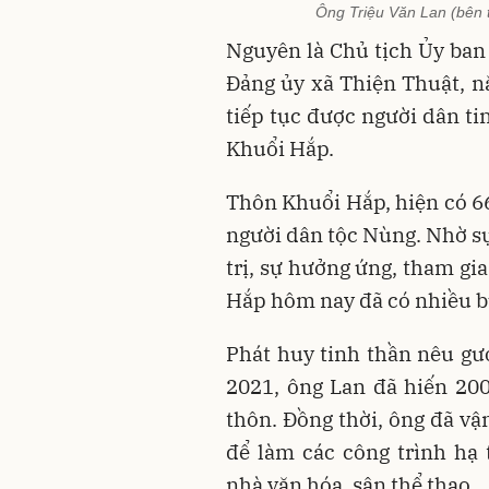
Ông Triệu Văn Lan (bên tr
Nguyên là Chủ tịch Ủy ban
Đảng ủy xã Thiện Thuật, n
tiếp tục được người dân ti
Khuổi Hắp.
Thôn Khuổi Hắp, hiện có 66
người dân tộc Nùng. Nhờ sự
trị, sự hưởng ứng, tham gi
Hắp hôm nay đã có nhiều b
Phát huy tinh thần nêu g
2021, ông Lan đã hiến 20
thôn. Đồng thời, ông đã vậ
để làm các công trình hạ
nhà văn hóa, sân thể thao…