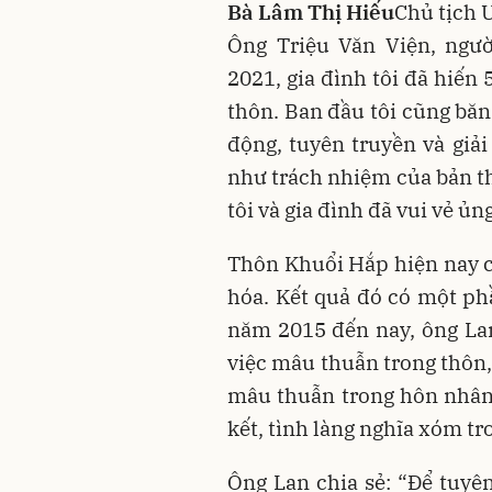
Bà Lâm Thị Hiếu
Chủ tịch 
Ông Triệu Văn Viện, ngư
2021, gia đình tôi đã hiến
thôn. Ban đầu tôi cũng bă
động, tuyên truyền và giải
như trách nhiệm của bản th
tôi và gia đình đã vui vẻ ủ
Thôn Khuổi Hắp hiện nay c
hóa. Kết quả đó có một p
năm 2015 đến nay, ông Lan
việc mâu thuẫn trong thôn, 
mâu thuẫn trong hôn nhân
kết, tình làng nghĩa xóm t
Ông Lan chia sẻ: “Để tuyê