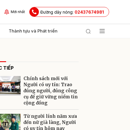
Đường dây nóng:
02437674981
Mới nhất
Thành tựu và Phát triển
 TIẾP
Chính sách mới với
Người có uy tín: Trao
đúng người, đúng công
cụ để giữ vững niềm tin
ửi
cộng đồng
Từ người lính năm xưa
đến nữ già làng, Người
có uy tín hôm nay