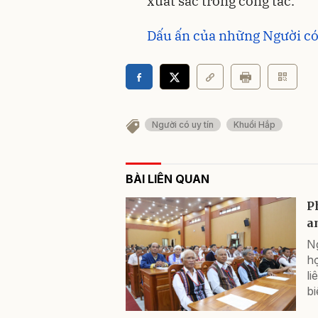
xuất sắc trong công tác.
Dấu ấn của những Người có
Người có uy tín
Khuổi Hắp
BÀI LIÊN QUAN
P
a
N
h
li
bi