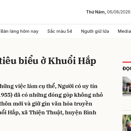
Thứ Năm,
06/08/2026
bình luận
Bản làng hôm nay
Sắc màu 54
Người giữ lửa
Media
 tiêu biểu ở Khuổi Hắp
ĐỌC
ững việc làm cụ thể, Người có uy tín
1955) đã có những đóng góp không nhỏ
Hủy
G
thôn mới và giữ gìn văn hóa truyền
uổi Hắp, xã Thiện Thuật, huyện Bình