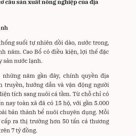
ơ cấu sản xuất nông nghiệp của địa
ạnh
thống suối tự nhiên dồi dào, nước trong,
h năm. Cao Bổ có điều kiện, lợi thế đặc
ủy sản nước lạnh.
, những năm gần đây, chính quyền địa
 truyền, hướng dẫn và vận động người
ện tích sang nuôi cá tầm. Từ chỗ chỉ có
ến nay toàn xã đã có
15 hộ
, với gần
5.000
ài bản thành bể nuôi chuyên dụng. Mỗi
cấp ra thị trường
hơn 50 tấn cá thương
 trên
7 tỷ đồng
.