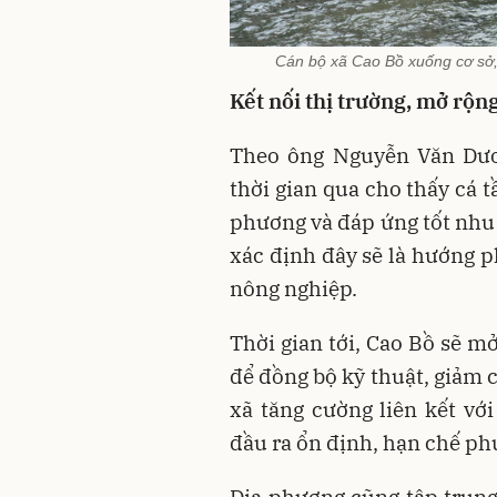
Cán bộ xã Cao Bồ xuống cơ sở, 
Kết nối thị trường, mở rộ
Theo ông Nguyễn Văn Dươ
thời gian qua cho thấy cá 
phương và đáp ứng tốt nhu 
xác định đây sẽ là hướng p
nông nghiệp.
Thời gian tới, Cao Bồ sẽ m
để đồng bộ kỹ thuật, giảm c
xã tăng cường liên kết v
đầu ra ổn định, hạn chế phụ
Địa phương cũng tập trung