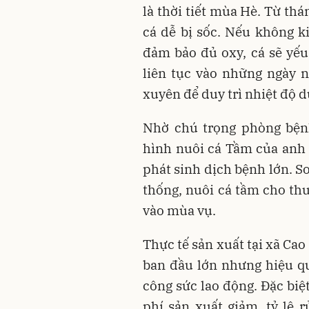
là thời tiết mùa Hè. Từ thá
cá dễ bị sốc. Nếu không k
đảm bảo đủ oxy, cá sẽ yếu 
liên tục vào những ngày 
xuyên để duy trì nhiệt độ d
Nhờ chú trọng phòng bện
hình nuôi cá Tầm của anh T
phát sinh dịch bệnh lớn. So
thống, nuôi cá tầm cho thu
vào mùa vụ.
Thực tế sản xuất tại xã Cao
ban đầu lớn nhưng hiệu qu
công sức lao động. Đặc biệ
phí sản xuất giảm, tỷ lệ 