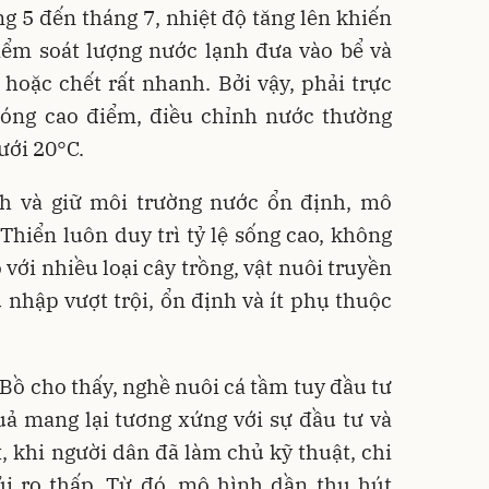
ng 5 đến tháng 7, nhiệt độ tăng lên khiến
iểm soát lượng nước lạnh đưa vào bể và
hoặc chết rất nhanh. Bởi vậy, phải trực
nóng cao điểm, điều chỉnh nước thường
ưới 20°C.
h và giữ môi trường nước ổn định, mô
hiển luôn duy trì tỷ lệ sống cao, không
 với nhiều loại cây trồng, vật nuôi truyền
 nhập vượt trội, ổn định và ít phụ thuộc
 Bồ cho thấy, nghề nuôi cá tầm tuy đầu tư
ả mang lại tương xứng với sự đầu tư và
t, khi người dân đã làm chủ kỹ thuật, chi
rủi ro thấp. Từ đó, mô hình dần thu hút