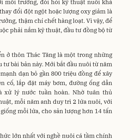
i môi trường, đòi hỏi kỹ thuật nuôi khá
 thay đổi đột ngột hoặc lượng oxy giảm là
rưởng, thậm chí chết hàng loạt. Vì vậy, để
uộc phải nắm kỹ thuật, đầu tư đồng bộ từ
.
ển
ở thôn Thác Tăng là một trong những
 tư bài bản này. Mới bắt đầu nuôi từ năm
ã mạnh dạn bỏ gần
800 triệu đồng
để xây
ên cố, lắp đặt máy bơm, đường ống dẫn
à xử lý nước tuần hoàn. Nhờ tuân thủ
thuật, mỗi năm anh duy trì
2 lứa nuôi
, với
 giống
mỗi lứa, cho sản lượng
hơn 14 tấn
thức lớn nhất với nghề nuôi cá tầm chính