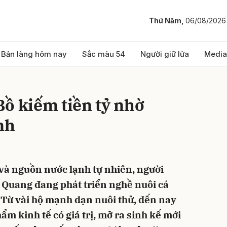
Thứ Năm,
06/08/2026
bình luận
Bản làng hôm nay
Sắc màu 54
Người giữ lửa
Media
ồ kiếm tiền tỷ nhờ
nh
và nguồn nước lạnh tự nhiên, người
Hủy
G
 Quang đang phát triển nghề nuôi cá
 Từ vài hộ mạnh dạn nuôi thử, đến nay
ẩm kinh tế có giá trị, mở ra sinh kế mới