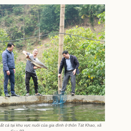
t cá tại khu vực nuôi của gia đình ở thôn Tát Khao, xã