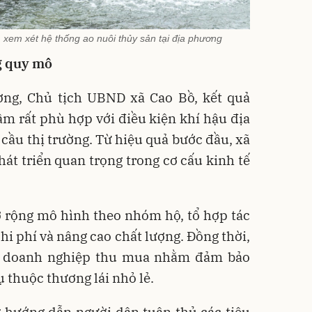
xem xét hệ thống ao nuôi thủy sản tại địa phương
ng quy mô
ng, Chủ tịch UBND xã Cao Bồ, kết quả
tầm rất phù hợp với điều kiện khí hậu địa
cầu thị trường. Từ hiệu quả bước đầu, xã
hát triển quan trọng trong cơ cấu kinh tế
ở rộng mô hình theo nhóm hộ, tổ hợp tác
hi phí và nâng cao chất lượng. Đồng thời,
ới doanh nghiệp thu mua nhằm đảm bảo
 thuộc thương lái nhỏ lẻ.
 hướng dẫn người dân tuân thủ các tiêu