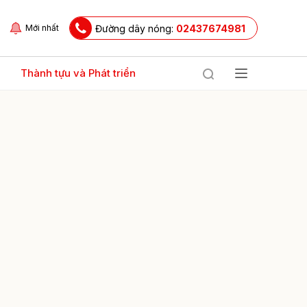
Đường dây nóng:
02437674981
Mới nhất
Thành tựu và Phát triển
ửi