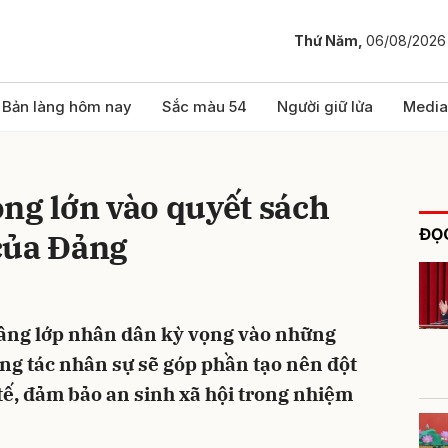
Thứ Năm,
06/08/2026
bình luận
Bản làng hôm nay
Sắc màu 54
Người giữ lửa
Media
ng lớn vào quyết sách
ĐỌC
 của Đảng
tầng lớp nhân dân kỳ vọng vào những
Hủy
G
ông tác nhân sự sẽ góp phần tạo nên đột
 tế, đảm bảo an sinh xã hội trong nhiệm