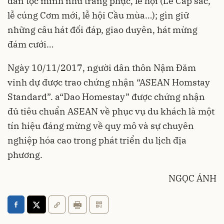
dân tộc mình như trang phục, lễ hội (Lễ Cấp sắc,
lễ cúng Cơm mới, lễ hội Cầu mùa…); gìn giữ
những câu hát đối đáp, giao duyên, hát mừng
đám cưới…
Ngày 10/11/2017, người dân thôn Nậm Đăm
vinh dự được trao chứng nhận “ASEAN Homstay
Standard”. a“Dao Homestay” được chứng nhận
đủ tiêu chuẩn ASEAN về phục vụ du khách là một
tín hiệu đáng mừng về quy mô và sự chuyên
nghiệp hóa cao trong phát triển du lịch địa
phương.
NGỌC ÁNH