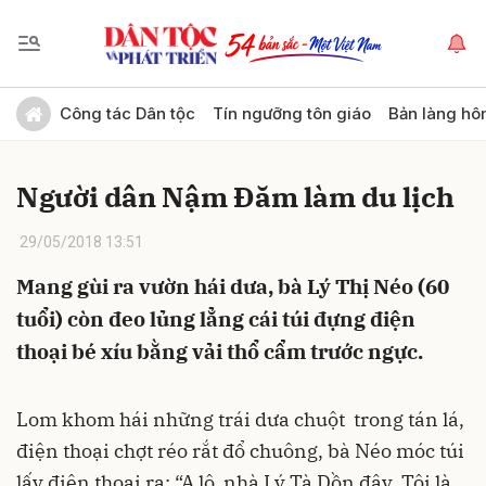
Gửi bình luận
Công tác Dân tộc
Tín ngưỡng tôn giáo
Bản làng hô
Người dân Nậm Đăm làm du lịch
29/05/2018 13:51
Mang gùi ra vườn hái dưa, bà Lý Thị Néo (60
tuổi) còn đeo lủng lẳng cái túi đựng điện
Hủy
Gửi
thoại bé xíu bằng vải thổ cẩm trước ngực.
Lom khom hái những trái dưa chuột trong tán lá,
điện thoại chợt réo rắt đổ chuông, bà Néo móc túi
lấy điện thoại ra: “A lô, nhà Lý Tà Dồn đây. Tôi là