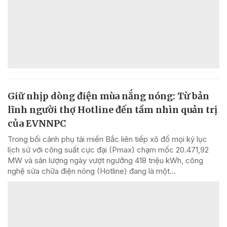
Giữ nhịp dòng điện mùa nắng nóng: Từ bản
lĩnh người thợ Hotline đến tầm nhìn quản trị
của EVNNPC
Trong bối cảnh phụ tải miền Bắc liên tiếp xô đổ mọi kỷ lục
lịch sử với công suất cực đại (Pmax) chạm mốc 20.471,92
MW và sản lượng ngày vượt ngưỡng 418 triệu kWh, công
nghệ sửa chữa điện nóng (Hotline) đang là một...