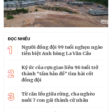
ĐỌC NHIỀU
1
Người đồng đội 99 tuổi nghẹn ngào
tiễn biệt Anh hùng La Văn Cầu
Ký ức của cựu giao liên 96 tuổi trở
2
thành “tấm bản đồ” tìm hài cốt
đồng đội
3
Từ căn lều giữa rừng, cha nghèo
nuôi 7 con gái thành cử nhân