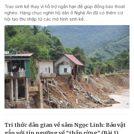
Trao sinh kế thay vì hỗ trợ ngắn hạn để giúp đồng bào thoát
nghèo. Hàng chục nghìn hộ dân ở Nghệ An đã có thêm cơ
hội tạo thu nhập từ các mô hình sinh kế.
Tri thức dân gian về sâm Ngọc Linh: Báu vật
gắn với tín ngưỡng về “thần rừng” (Bài 1)