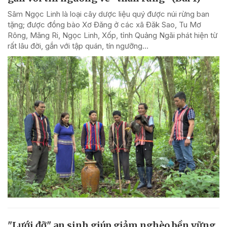
Sâm Ngọc Linh là loại cây dược liệu quý được núi rừng ban
tặng; được đồng bào Xơ Đăng ở các xã Đăk Sao, Tu Mơ
Rông, Măng Ri, Ngọc Linh, Xốp, tỉnh Quảng Ngãi phát hiện từ
rất lâu đời, gắn với tập quán, tín ngưỡng...
"Lưới đỡ" an sinh giúp giảm nghèo bền vững