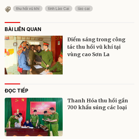
thu hồi vũ khí
tỉnh Lào Cai
lào cai
BÀI LIÊN QUAN
Điểm sáng trong công
tác thu hồi vũ khí tại
vùng cao Sơn La
ĐỌC TIẾP
Thanh Hóa thu hồi gần
700 khẩu súng các loại