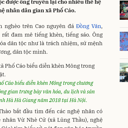
ộc được ông truyền lại cho nhiều thế hệ
hệ nhân dân gian xã Phố Cáo.
nh nghèo trên Cao nguyên đá
Đồng Văn
,
rất đam mê tiếng khèn, tiếng sáo. Ông
hóa dân tộc như là trách nhiệm, sứ mệnh
ương, dân tộc mình.
ố Cáo biểu diễn khèn Mông trong chương
ng gian trưng bày văn hóa, du lịch và sản
ỉnh Hà Hà Giang năm 2018 tại Hà Nội.
hào bắt đầu tìm đến các nghệ nhân có
hệ nhân Vừ Nhè Cử (xã Lũng Thầu), nghệ