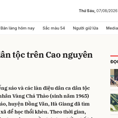
Thứ Sáu,
07/08/2026
bình luận
Bản làng hôm nay
Sắc màu 54
Người giữ lửa
Media
ân tộc trên Cao nguyên
ĐỌC
ng sáo và các làn điệu dân ca dân tộc
Hủy
G
ệ nhân Vàng Chá Thào (sinh năm 1965)
Cáo, huyện Đồng Văn, Hà Giang đã tìm
xã để học thổi khèn. Theo thời gian,