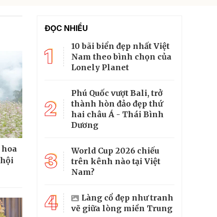
ĐỌC NHIỀU
10 bãi biển đẹp nhất Việt
1
Nam theo bình chọn của
Lonely Planet
Phú Quốc vượt Bali, trở
2
thành hòn đảo đẹp thứ
hai châu Á - Thái Bình
Dương
 hoa
World Cup 2026 chiếu
3
 hội
trên kênh nào tại Việt
Nam?
4
Làng cổ đẹp như tranh
vẽ giữa lòng miền Trung