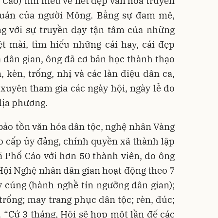
Cáo) tìm hiểu về nét đẹp văn hóa truyền
quán của người Mông. Bằng sự đam mê,
ng với sự truyền dạy tận tâm của những
t mài, tìm hiểu những cái hay, cái đẹp
a dân gian, ông đã cơ bản học thành thạo
, kèn, trống, nhị và các làn điệu dân ca,
xuyên tham gia các ngày hội, ngày lễ do
 địa phương.
bảo tồn văn hóa dân tộc, nghệ nhân Vàng
 cấp ủy đảng, chính quyền xã thành lập
 Phố Cáo với hơn 50 thành viên, do ông
Hội Nghệ nhân dân gian hoạt động theo 7
y cúng (hành nghề tín ngưỡng dân gian);
trống; may trang phục dân tộc; rèn, đúc;
h. “Cứ 3 tháng, Hội sẽ họp một lần để các