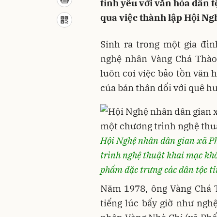
tình yêu với văn hóa dân t
qua việc thành lập Hội Ng
Sinh ra trong một gia đì
nghệ nhân Vàng Chá Thào 
luôn coi việc bảo tồn văn 
của bản thân đối với quê h
Hội Nghệ nhân dân gian xã Ph
trình nghệ thuật khai mạc khô
phẩm đặc trưng các dân tộc t
Năm 1978, ông Vàng Chá T
tiếng lúc bấy giờ như ng