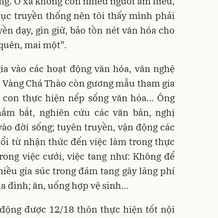
ng. Ở xã không còn nhiều người am hiểu,
tục truyền thống nên tôi thấy mình phải
ền dạy, gìn giữ, bảo tồn nét văn hóa cho
 quên, mai một”.
ia vào các hoạt động văn hóa, văn nghệ
n Vàng Chá Thào còn gương mẫu tham gia
 con thực hiện nếp sống văn hóa... Ông
ắm bắt, nghiên cứu các văn bản, nghị
ào đời sống; tuyên truyền, vận động các
đổi từ nhận thức đến việc làm trong thực
rong việc cưới, việc tang như: Không để
iều gia súc trong đám tang gây lãng phí
ia đình; ăn, uống hợp vệ sinh…
 động được 12/18 thôn thực hiện tốt nội