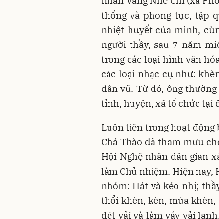
nhân Vàng Nhè Chi (xã Phố 
thống và phong tục, tập 
nhiệt huyết của mình, cù
người thầy, sau 7 năm miệ
trong các loại hình văn hó
các loại nhạc cụ như: khèn
dân vũ. Từ đó, ông thường 
tỉnh, huyện, xã tổ chức tại
Luôn tiên trong hoạt động 
Chá Thào đã tham mưu cho
Hội Nghệ nhân dân gian xã
làm Chủ nhiệm. Hiện nay, 
nhóm: Hát và kéo nhị; thầ
thổi khèn, kèn, múa khèn, 
dệt vải và làm váy vải lan