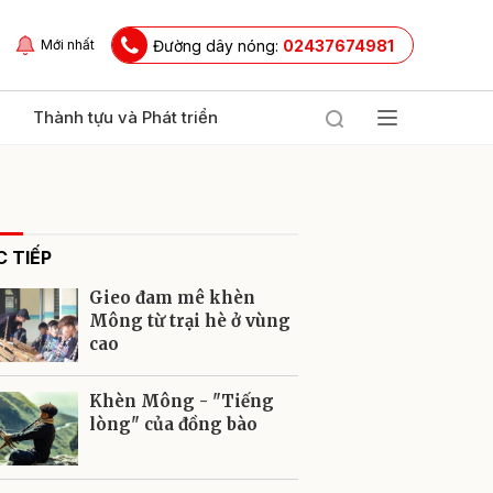
Đường dây nóng:
02437674981
Mới nhất
Thành tựu và Phát triển
 TIẾP
Gieo đam mê khèn
Mông từ trại hè ở vùng
cao
ửi
Khèn Mông - "Tiếng
lòng" của đồng bào