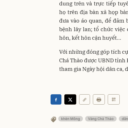
dung trên và trực tiếp tu
họ trên địa bàn xã họp bàn
đưa vào áo quan, để đảm 
bệnh lây lan; tổ chức việc
hôn, kết hôn cận huyết…
Với những đóng góp tích cự
Chá Thào được UBND tỉnh H
tham gia Ngày hội dân ca,
khèn Mông
Vàng Chá Thào
dân