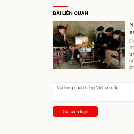
BÀI LIÊN QUAN
N
x
G
n
tr
c
ôn
Gửi bình luận