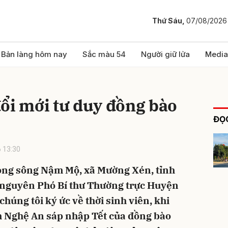
Thứ Sáu,
07/08/2026
bình luận
Bản làng hôm nay
Sắc màu 54
Người giữ lửa
Media
ổi mới tư duy đồng bào
ĐỌC
 13:30
òng sông Nậm Mộ, xã Mường Xén, tỉnh
Hủy
G
- nguyên Phó Bí thư Thường trực Huyện
chúng tôi ký ức về thời sinh viên, khi
ỉnh Nghệ An sáp nhập Tết của đồng bào