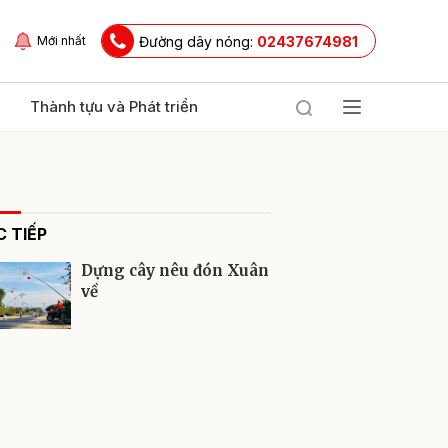
Đường dây nóng:
02437674981
Mới nhất
Thành tựu và Phát triển
 TIẾP
Dựng cây nêu đón Xuân
về
ửi