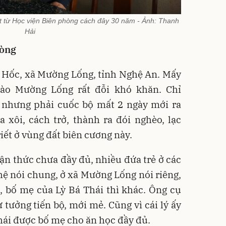
ết từ Học viện Biên phòng cách đây 30 năm - Ảnh: Thanh
Hải
hòng
 Hốc, xã Mường Lống, tỉnh Nghệ An. Mấy
ào Mường Lống rất đỗi khó khăn. Chỉ
nhưng phải cuốc bộ mất 2 ngày mới ra
 xôi, cách trở, thành ra đói nghèo, lạc
ết ở vùng đất biên cương này.
hận thức chưa đầy đủ, nhiều đứa trẻ ở các
ệ nói chung, ở xã Mường Lống nói riêng,
 bố mẹ của Lỳ Bá Thái thì khác. Ông cụ
ư tưởng tiến bộ, mới mẻ. Cũng vì cái lý ấy
hái được bố mẹ cho ăn học đầy đủ.