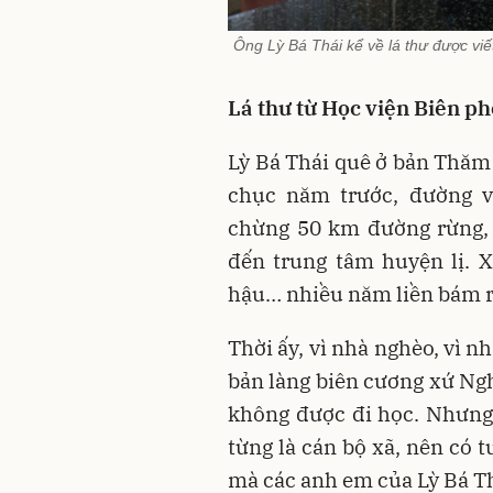
Ông Lỳ Bá Thái kể về lá thư được vi
Lá thư từ Học viện Biên p
Lỳ Bá Thái quê ở bản Thăm
chục năm trước, đường v
chừng 50 km đường rừng, 
đến trung tâm huyện lị. Xa
hậu… nhiều năm liền bám ri
Thời ấy, vì nhà nghèo, vì n
bản làng biên cương xứ Ngh
không được đi học. Nhưng,
từng là cán bộ xã, nên có t
mà các anh em của Lỳ Bá T