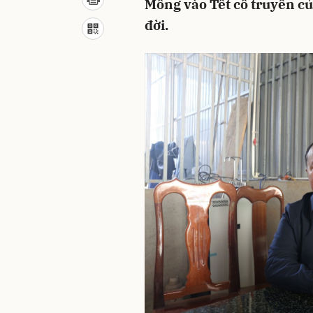
Mông vào Tết cổ truyền củ
đời.