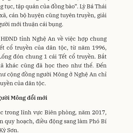
g tục, tập quán của đồng bào”. Lỳ Bá Thái
 xã, cán bộ huyện cũng tuyên truyền, giải
gười mới thuận cái bụng.
a HĐND tỉnh Nghệ An về việc hợp chung
ết cổ truyền của dân tộc, từ năm 1996,
ống đón chung 1 cái Tết cổ truyền. Bắt
ã khác cũng đã học theo như thế. Đến
hư cộng đồng người Mông ở Nghệ An chỉ
truyền của dân tộc.
gười Mông đổi mới
tác trong lĩnh vực Biên phòng, năm 2017,
n quy hoạch, điều động sang làm Phó Bí
Kỳ Sơn.