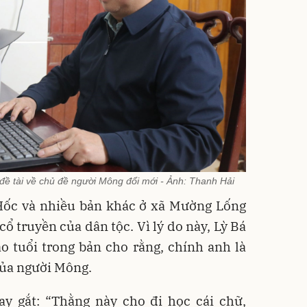
đề tài về chủ đề người Mông đổi mới - Ảnh: Thanh Hải
ốc và nhiều bản khác ở xã Mường Lống
t cổ truyền của dân tộc. Vì lý do này, Lỳ Bá
o tuổi trong bản cho rằng, chính anh là
của người Mông.
ay gắt: “Thằng này cho đi học cái chữ,