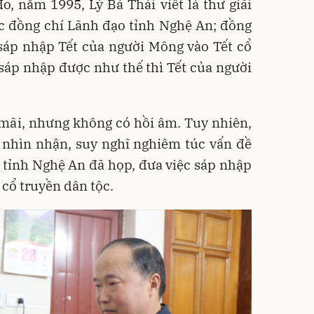
o, năm 1995, Lỳ Bá Thái viết lá thư giãi
ác đồng chí Lãnh đạo tỉnh Nghệ An; đồng
sáp nhập Tết của người Mông vào Tết cổ
, sáp nhập được như thế thì Tết của người
 mãi, nhưng không có hồi âm. Tuy nhiên,
 nhìn nhận, suy nghĩ nghiêm túc vấn đề
, tỉnh Nghệ An đã họp, đưa việc sáp nhập
 cổ truyền dân tộc.