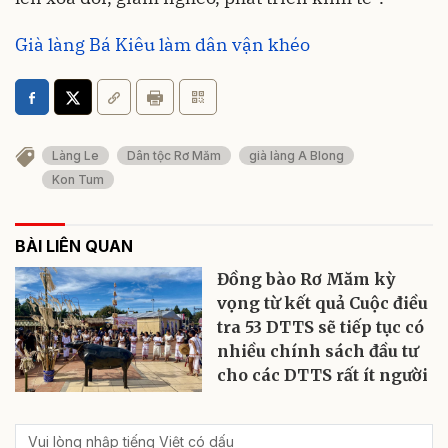
Già làng Bá Kiêu làm dân vận khéo
Làng Le
Dân tộc Rơ Măm
già làng A Blong
Kon Tum
BÀI LIÊN QUAN
Đồng bào Rơ Măm kỳ
vọng từ kết quả Cuộc điều
tra 53 DTTS sẽ tiếp tục có
nhiều chính sách đầu tư
cho các DTTS rất ít người