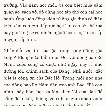
trường. Vào năm học mới, bà con biết mua sắm
quần áo, sách vở, đồ dùng học tập cho con cái học
hành. Ông luôn động viên những gia đình có điều
kiện cho con em tiếp tục học lên cao. Vì thế mà
bây giờ làng Le có nhiều người học cao, làm ở cấp
huyện, cấp tỉnh.
Nhắc đến vai trò của già trong cộng đồng, già
làng A Blong cười hiền nói: Đối với đồng bào Rơ
Măm, cuộc sống có được như ngày nay là nhờ
đường lối, chính sách của Đảng, Nhà nước, đặc
biệt là công ơn của Bác Hồ. Trong mỗi nóc nhà
của đồng bào Rơ Măm đều treo ảnh Bác. “Bà con
nhìn thấy Bác, học và làm theo lời của Bác để
sống đoàn kết, thương yêu nhau, giúp nhau vươn
lên xóa đói, giảm nghèo, phát triển kinh tế”.