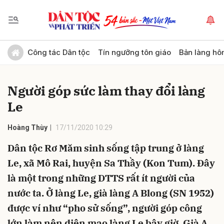
Gửi bình luận
Công tác Dân tộc
Tín ngưỡng tôn giáo
Bản làng hô
Người góp sức làm thay đổi làng
Le
Hoàng Thùy
17/11/2020 10:29
Dân tộc Rơ Măm sinh sống tập trung ở làng
Hủy
Gửi
Le, xã Mô Rai, huyện Sa Thầy (Kon Tum). Đây
là một trong những DTTS rất ít người của
nước ta. Ở làng Le, già làng A Blong (SN 1952)
được ví như “pho sử sống”, người góp công
lớn làm nên diện mạo làng Le bây giờ. Già A