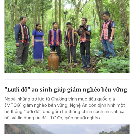
"Lưới đỡ" an sinh giúp giảm nghèo bền vững
Ngoài những trợ lực từ Chương trình mục tiêu quốc gia
(MTQG) giảm nghèo bền vững, Nghệ An còn định hình một
hệ thống “lưới đỡ” bao gồm hệ thống chính sách an sinh xã
hội và tín dụng ưu đãi. Từ đó, giúp người nghèo...