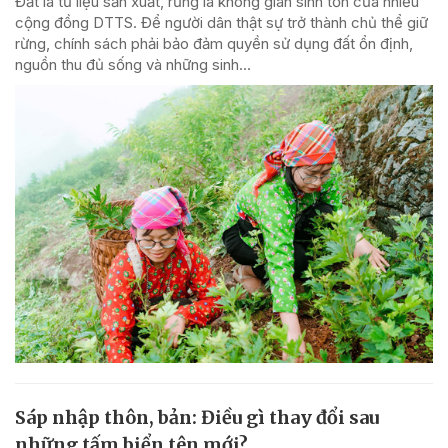
Đất là tư liệu sản xuất, rừng là không gian sinh tồn của nhiều
cộng đồng DTTS. Để người dân thật sự trở thành chủ thể giữ
rừng, chính sách phải bảo đảm quyền sử dụng đất ổn định,
nguồn thu đủ sống và những sinh...
Sáp nhập thôn, bản: Điều gì thay đổi sau
những tấm biển tên mới?