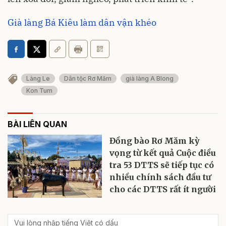
Già làng Bá Kiêu làm dân vận khéo
Làng Le
Dân tộc Rơ Măm
già làng A Blong
Kon Tum
BÀI LIÊN QUAN
Đồng bào Rơ Măm kỳ
vọng từ kết quả Cuộc điều
tra 53 DTTS sẽ tiếp tục có
nhiều chính sách đầu tư
cho các DTTS rất ít người