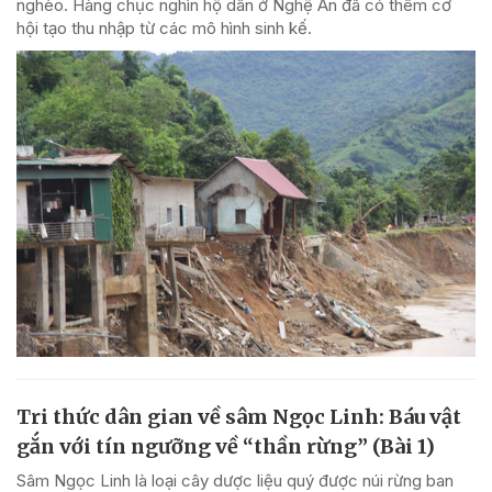
nghèo. Hàng chục nghìn hộ dân ở Nghệ An đã có thêm cơ
hội tạo thu nhập từ các mô hình sinh kế.
Tri thức dân gian về sâm Ngọc Linh: Báu vật
gắn với tín ngưỡng về “thần rừng” (Bài 1)
Sâm Ngọc Linh là loại cây dược liệu quý được núi rừng ban