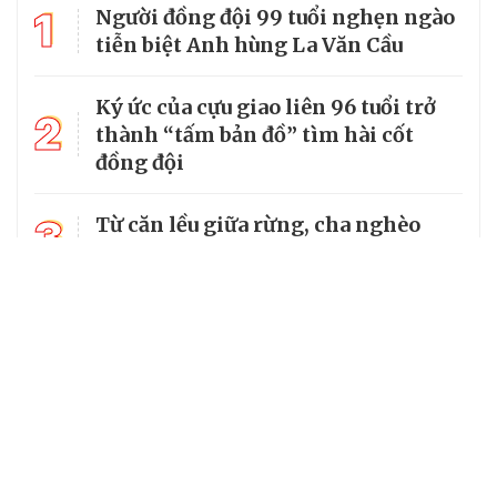
1
Người đồng đội 99 tuổi nghẹn ngào
tiễn biệt Anh hùng La Văn Cầu
Ký ức của cựu giao liên 96 tuổi trở
2
thành “tấm bản đồ” tìm hài cốt
đồng đội
3
Từ căn lều giữa rừng, cha nghèo
nuôi 7 con gái thành cử nhân
14 xã, phường ở Lạng Sơn chưa đạt
4
tiêu chuẩn, có thể tiếp tục được sắp
xếp
Tổng Bí thư, Chủ tịch nước truy
5
tặng huân chương dũng cảm cho
chiến sĩ Kpă Thiêp