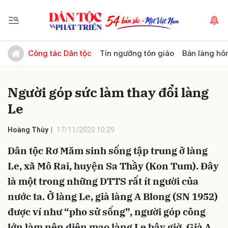
Gửi bình luận
Công tác Dân tộc
Tín ngưỡng tôn giáo
Bản làng hô
Người góp sức làm thay đổi làng
Le
Hoàng Thùy
17/11/2020 10:29
Dân tộc Rơ Măm sinh sống tập trung ở làng
Hủy
Gửi
Le, xã Mô Rai, huyện Sa Thầy (Kon Tum). Đây
là một trong những DTTS rất ít người của
nước ta. Ở làng Le, già làng A Blong (SN 1952)
được ví như “pho sử sống”, người góp công
lớn làm nên diện mạo làng Le bây giờ. Già A