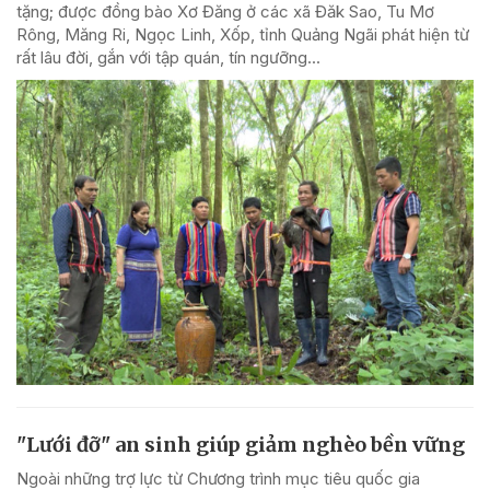
tặng; được đồng bào Xơ Đăng ở các xã Đăk Sao, Tu Mơ
Rông, Măng Ri, Ngọc Linh, Xốp, tỉnh Quảng Ngãi phát hiện từ
rất lâu đời, gắn với tập quán, tín ngưỡng...
"Lưới đỡ" an sinh giúp giảm nghèo bền vững
Ngoài những trợ lực từ Chương trình mục tiêu quốc gia