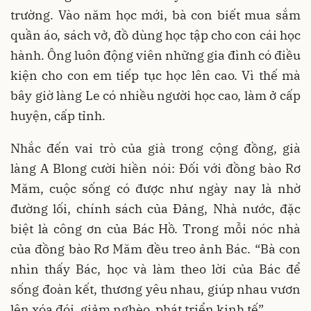
trường. Vào năm học mới, bà con biết mua sắm
quần áo, sách vở, đồ dùng học tập cho con cái học
hành. Ông luôn động viên những gia đình có điều
kiện cho con em tiếp tục học lên cao. Vì thế mà
bây giờ làng Le có nhiều người học cao, làm ở cấp
huyện, cấp tỉnh.
Nhắc đến vai trò của già trong cộng đồng, già
làng A Blong cười hiền nói: Đối với đồng bào Rơ
Măm, cuộc sống có được như ngày nay là nhờ
đường lối, chính sách của Đảng, Nhà nước, đặc
biệt là công ơn của Bác Hồ. Trong mỗi nóc nhà
của đồng bào Rơ Măm đều treo ảnh Bác. “Bà con
nhìn thấy Bác, học và làm theo lời của Bác để
sống đoàn kết, thương yêu nhau, giúp nhau vươn
lên xóa đói, giảm nghèo, phát triển kinh tế”.