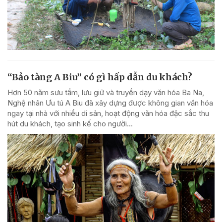
“Bảo tàng A Biu” có gì hấp dẫn du khách?
Hơn 50 năm sưu tầm, lưu giữ và truyền dạy văn hóa Ba Na,
Nghệ nhân Ưu tú A Biu đã xây dựng được không gian văn hóa
ngay tại nhà với nhiều di sản, hoạt động văn hóa đặc sắc thu
hút du khách, tạo sinh kế cho người...