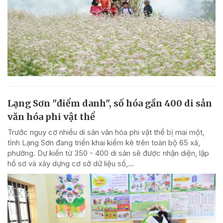
Lạng Sơn "điểm danh", số hóa gần 400 di sản
văn hóa phi vật thể
Trước nguy cơ nhiều di sản văn hóa phi vật thể bị mai một,
tỉnh Lạng Sơn đang triển khai kiểm kê trên toàn bộ 65 xã,
phường. Dự kiến từ 350 - 400 di sản sẽ được nhận diện, lập
hồ sơ và xây dựng cơ sở dữ liệu số,...