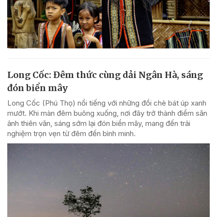
Long Cốc: Đêm thức cùng dải Ngân Hà, sáng
đón biển mây
Long Cốc (Phú Thọ) nổi tiếng với những đồi chè bát úp xanh
mướt. Khi màn đêm buông xuống, nơi đây trở thành điểm săn
ảnh thiên văn, sáng sớm lại đón biển mây, mang đến trải
nghiệm trọn vẹn từ đêm đến bình minh.