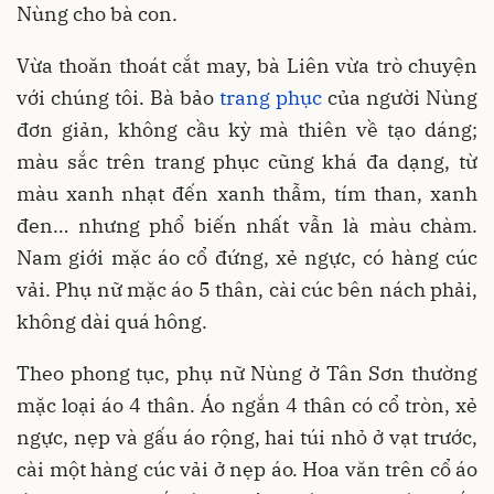
Nùng cho bà con.
Vừa thoăn thoát cắt may, bà Liên vừa trò chuyện
với chúng tôi. Bà bảo
trang phục
của người Nùng
đơn giản, không cầu kỳ mà thiên về tạo dáng;
màu sắc trên trang phục cũng khá đa dạng, từ
màu xanh nhạt đến xanh thẫm, tím than, xanh
đen… nhưng phổ biến nhất vẫn là màu chàm.
Nam giới mặc áo cổ đứng, xẻ ngực, có hàng cúc
vải. Phụ nữ mặc áo 5 thân, cài cúc bên nách phải,
không dài quá hông.
Theo phong tục, phụ nữ Nùng ở Tân Sơn thường
mặc loại áo 4 thân. Áo ngắn 4 thân có cổ tròn, xẻ
ngực, nẹp và gấu áo rộng, hai túi nhỏ ở vạt trước,
cài một hàng cúc vải ở nẹp áo. Hoa văn trên cổ áo