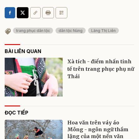
trang phục dân tộc
dân tộc Nùng
Lăng Thị Liên
BÀI LIÊN QUAN
Xà tích - điểm nhấn tinh
tế trên trang phục phụ nữ
Thái
ĐỌC TIẾP
Hoa văn trên váy áo
Mông - ngôn ngữ thầm
lặng của một nền văn