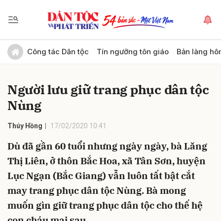
Gửi bình luận
Công tác Dân tộc
Tín ngưỡng tôn giáo
Bản làng hô
Người lưu giữ trang phục dân tộc
Nùng
Thúy Hồng
17/02/2020 10:41
Dù đã gần 60 tuổi nhưng ngày ngày, bà Lăng
Hủy
Gửi
Thị Liên, ở thôn Bắc Hoa, xã Tân Sơn, huyện
Lục Ngạn (Bắc Giang) vẫn luôn tất bật cắt
may trang phục dân tộc Nùng. Bà mong
muốn gìn giữ trang phục dân tộc cho thế hệ
con cháu mai sau.