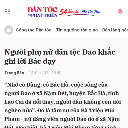
Gửi bình luận
Công tác Dân tộc
Tín ngưỡng tôn giáo
Bản làng hô
Người phụ nữ dân tộc Dao khắc
ghi lời Bác dạy
Trọng Bảo
14/09/2023 18:40
“Nhờ có Đảng, có Bác Hồ, cuộc sống của
Hủy
Gửi
người Dao ở xã Nậm Đét, huyện Bắc Hà, tỉnh
Lào Cai đã đổi thay, người dân không còn đói
nghèo nữa”. Đó là tâm sự của Bà Triệu Mùi
Pham - nữ đảng viên người Dao đỏ ở xã Nậm
Đét. Đặc biệt, bà Triệu Mùi Pham từng vinh