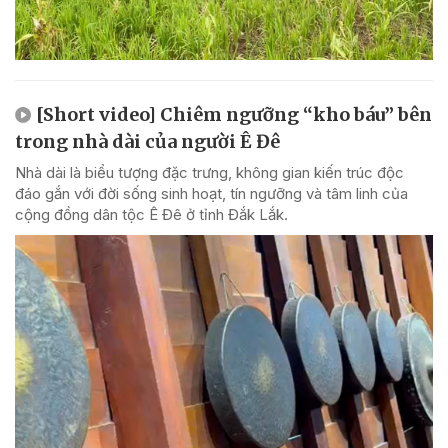
[Short video] Chiêm ngưỡng “kho báu” bên
trong nhà dài của người Ê Đê
Nhà dài là biểu tượng đặc trưng, không gian kiến trúc độc
đáo gắn với đời sống sinh hoạt, tín ngưỡng và tâm linh của
cộng đồng dân tộc Ê Đê ở tỉnh Đắk Lắk.