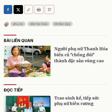
phụ nữ
dân tộc Dao
lời Bác dạy
BÀI LIÊN QUAN
Người phụ nữ Thanh Hóa
biến củ "chống đói"
thành đặc sản vùng cao
ĐỌC TIẾP
Trao sinh kế, tiếp sức
phụ nữ biên cương