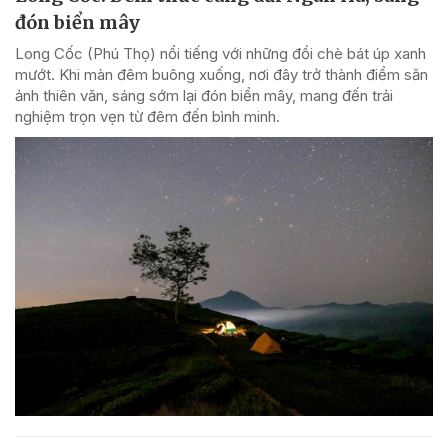
đón biển mây
Long Cốc (Phú Thọ) nổi tiếng với những đồi chè bát úp xanh
mướt. Khi màn đêm buông xuống, nơi đây trở thành điểm săn
ảnh thiên văn, sáng sớm lại đón biển mây, mang đến trải
nghiệm trọn vẹn từ đêm đến bình minh.