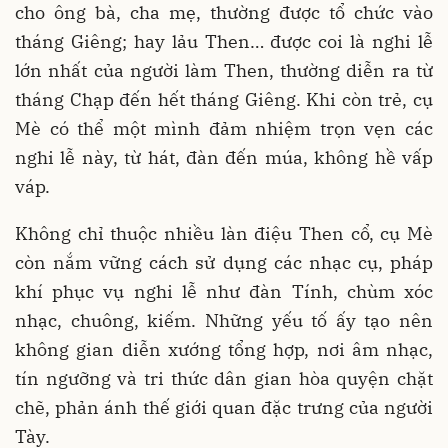
cho ông bà, cha mẹ, thường được tổ chức vào
tháng Giêng; hay lảu Then… được coi là nghi lễ
lớn nhất của người làm Then, thường diễn ra từ
tháng Chạp đến hết tháng Giêng. Khi còn trẻ, cụ
Mè có thể một mình đảm nhiệm trọn vẹn các
nghi lễ này, từ hát, đàn đến múa, không hề vấp
váp.
Không chỉ thuộc nhiều làn điệu Then cổ, cụ Mè
còn nắm vững cách sử dụng các nhạc cụ, pháp
khí phục vụ nghi lễ như đàn Tính, chùm xóc
nhạc, chuông, kiếm. Những yếu tố ấy tạo nên
không gian diễn xướng tổng hợp, nơi âm nhạc,
tín ngưỡng và tri thức dân gian hòa quyện chặt
chẽ, phản ánh thế giới quan đặc trưng của người
Tày.