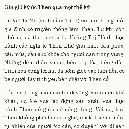
Gìn giữ ký ức Then qua một thế kỷ
Cụ Vi Thị Mè (sinh năm 1911) sinh ra trong một
gia đình có truyền thống làm Then. Từ khi còn
nhỏ, cụ đã theo mẹ là bà Hoàng Thị Hà đi thực
hành các nghi lễ Then như giải hạn, cầu phúc,
cầu mùa, cầu sức khỏe cho người dân trong vùng.
Những đêm diễn xướng bên bếp lửa, tiếng đàn
Tính hòa cùng lời hát đã sớm gieo vào tâm hồn cô
bé người Tày tình yêu bền chặt với Then cổ.
Lớn lên trong hoàn cảnh đời sống còn nhiều khó
khăn, cụ Mè vừa lao động sản xuất, vừa thực
hành Then để giúp đỡ cộng đồng. Với cụ, làm
Then không phải là một nghề, mà là trách nhiệm
tự nhiên của người “có căn, có duyên” với di sản