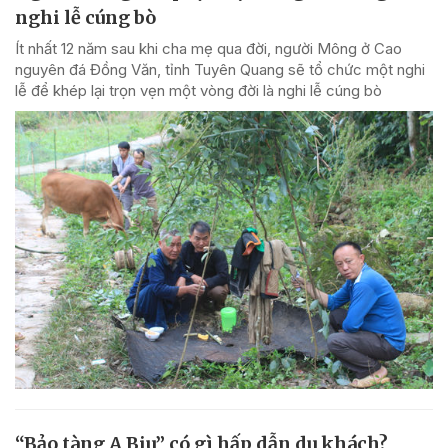
nghi lễ cúng bò
Ít nhất 12 năm sau khi cha mẹ qua đời, người Mông ở Cao
nguyên đá Đồng Văn, tỉnh Tuyên Quang sẽ tổ chức một nghi
lễ để khép lại trọn vẹn một vòng đời là nghi lễ cúng bò
“Bảo tàng A Biu” có gì hấp dẫn du khách?