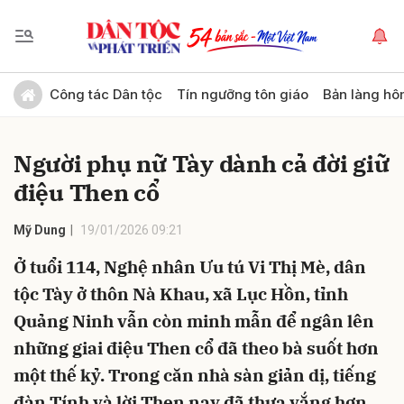
Gửi bình luận
Công tác Dân tộc
Tín ngưỡng tôn giáo
Bản làng hô
Người phụ nữ Tày dành cả đời giữ
điệu Then cổ
Mỹ Dung
19/01/2026 09:21
Ở tuổi 114, Nghệ nhân Ưu tú Vi Thị Mè, dân
Hủy
Gửi
tộc Tày ở thôn Nà Khau, xã Lục Hồn, tỉnh
Quảng Ninh vẫn còn minh mẫn để ngân lên
những giai điệu Then cổ đã theo bà suốt hơn
một thế kỷ. Trong căn nhà sàn giản dị, tiếng
đàn Tính và lời Then nay đã thưa vắng hơn