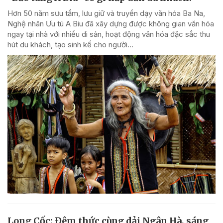
Hơn 50 năm sưu tầm, lưu giữ và truyền dạy văn hóa Ba Na,
Nghệ nhân Ưu tú A Biu đã xây dựng được không gian văn hóa
ngay tại nhà với nhiều di sản, hoạt động văn hóa đặc sắc thu
hút du khách, tạo sinh kế cho người...
Long Cốc: Đêm thức cùng dải Ngân Hà, sáng