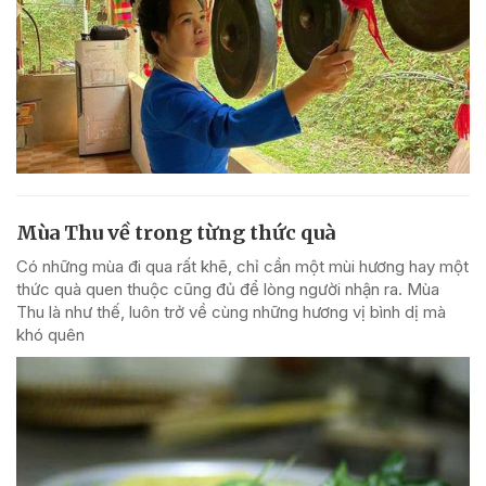
Mùa Thu về trong từng thức quà
Có những mùa đi qua rất khẽ, chỉ cần một mùi hương hay một
thức quà quen thuộc cũng đủ để lòng người nhận ra. Mùa
Thu là như thế, luôn trở về cùng những hương vị bình dị mà
khó quên