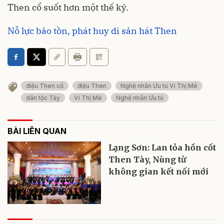
Then cổ suốt hơn một thế kỷ.
Nỗ lực bảo tồn, phát huy di sản hát Then
điệu Then cổ
điệu Then
Nghệ nhân Ưu tú Vi Thị Mè
dân tộc Tày
Vi Thị Mè
Nghệ nhân Ưu tú
BÀI LIÊN QUAN
Lạng Sơn: Lan tỏa hồn cốt
Then Tày, Nùng từ
không gian kết nối mới