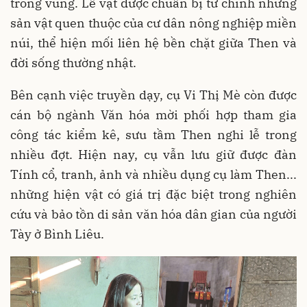
trong vùng. Lễ vật được chuẩn bị từ chính những
sản vật quen thuộc của cư dân nông nghiệp miền
núi, thể hiện mối liên hệ bền chặt giữa Then và
đời sống thường nhật.
Bên cạnh việc truyền dạy, cụ Vi Thị Mè còn được
cán bộ ngành Văn hóa mời phối hợp tham gia
công tác kiểm kê, sưu tầm Then nghi lễ trong
nhiều đợt. Hiện nay, cụ vẫn lưu giữ được đàn
Tính cổ, tranh, ảnh và nhiều dụng cụ làm Then...
những hiện vật có giá trị đặc biệt trong nghiên
cứu và bảo tồn di sản văn hóa dân gian của người
Tày ở Bình Liêu.