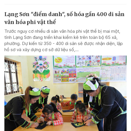
Lạng Sơn "điểm danh", số hóa gần 400 di sản
văn hóa phi vật thể
Trước nguy cơ nhiều di sản văn hóa phi vật thể bị mai một,
tỉnh Lạng Sơn đang triển khai kiểm kê trên toàn bộ 65 xã,
phường. Dự kiến từ 350 - 400 di sản sẽ được nhận diện, lập
hồ sơ và xây dựng cơ sở dữ liệu số,...