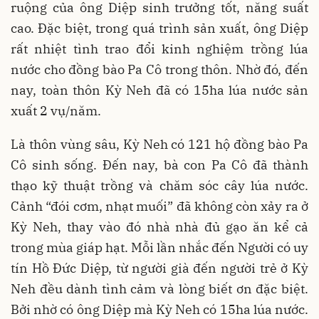
ruộng của ông Diệp sinh trưởng tốt, năng suất
cao. Đặc biệt, trong quá trình sản xuất, ông Diệp
rất nhiệt tình trao đổi kinh nghiệm trồng lúa
nước cho đồng bào Pa Cô trong thôn. Nhờ đó, đến
nay, toàn thôn Kỳ Neh đã có 15ha lúa nước sản
xuất 2 vụ/năm.
Là thôn vùng sâu, Kỳ Neh có 121 hộ đồng bào Pa
Cô sinh sống. Đến nay, bà con Pa Cô đã thành
thạo kỹ thuật trồng và chăm sóc cây lúa nước.
Cảnh “đói cơm, nhạt muối” đã không còn xảy ra ở
Kỳ Neh, thay vào đó nhà nhà đủ gạo ăn kể cả
trong mùa giáp hạt. Mỗi lần nhắc đến Người có uy
tín Hồ Đức Diệp, từ người già đến người trẻ ở Kỳ
Neh đều dành tình cảm và lòng biết ơn đặc biệt.
Bởi nhờ có ông Diệp mà Kỳ Neh có 15ha lúa nước.