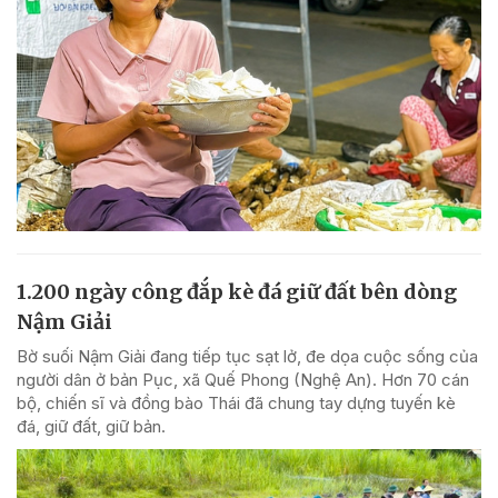
1.200 ngày công đắp kè đá giữ đất bên dòng
Nậm Giải
Bờ suối Nậm Giải đang tiếp tục sạt lở, đe dọa cuộc sống của
người dân ở bản Pục, xã Quế Phong (Nghệ An). Hơn 70 cán
bộ, chiến sĩ và đồng bào Thái đã chung tay dựng tuyến kè
đá, giữ đất, giữ bản.