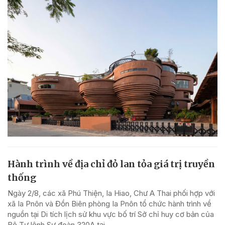
Hành trình về địa chỉ đỏ lan tỏa giá trị truyền
thống
Ngày 2/8, các xã Phú Thiện, Ia Hiao, Chư A Thai phối hợp với
xã Ia Pnôn và Đồn Biên phòng Ia Pnôn tổ chức hành trình về
nguồn tại Di tích lịch sử khu vực bố trí Sở chỉ huy cơ bản của
Bộ Tư lệnh Sư đoàn 320A tại...