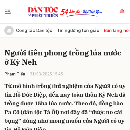
Gửi bình luận
Công tác Dân tộc
Tín ngưỡng tôn giáo
Bản làng hô
Người tiên phong trồng lúa nước
ở Kỳ Neh
Phạm Tiến
31/03/2025 15:45
Từ mô hình trồng thử nghiệm của Người có uy
Hủy
Gửi
tín Hồ Đức Diệp, đến nay toàn thôn Kỳ Neh đã
trồng được 15ha lúa nước. Theo đó, đồng bào
Pa Cô (dân tộc Tà Ôi) nơi đây đã “được no cái
bụng” đúng như mong muốn của Người có uy
tín Hồ Đức Diệp.