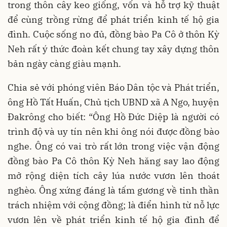
trong thôn cây keo giống, vốn và hỗ trợ kỹ thuật
để cùng trồng rừng để phát triển kinh tế hộ gia
đình. Cuộc sống no đủ, đồng bào Pa Cô ở thôn Kỳ
Neh rất ý thức đoàn kết chung tay xây dựng thôn
bản ngày càng giàu mạnh.
Chia sẻ với phóng viên Báo Dân tộc và Phát triển,
ông Hồ Tất Huấn, Chủ tịch UBND xã A Ngo, huyện
Đakrông cho biết: “Ông Hồ Đức Diệp là người có
trình độ và uy tín nên khi ông nói được đồng bào
nghe. Ông có vai trò rất lớn trong việc vận động
đồng bào Pa Cô thôn Kỳ Neh hăng say lao động
mở rộng diện tích cây lúa nước vươn lên thoát
nghèo. Ông xứng đáng là tấm gương về tinh thần
trách nhiệm với cộng đồng; là điển hình từ nỗ lực
vươn lên về phát triển kinh tế hộ gia đình để