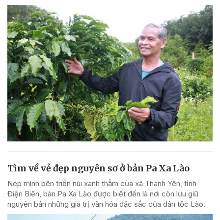
Tìm về vẻ đẹp nguyên sơ ở bản Pa Xa Lào
Nép mình bên triền núi xanh thẳm của xã Thanh Yên, tỉnh
Điện Biên, bản Pa Xa Lào được biết đến là nơi còn lưu giữ
nguyên bản những giá trị văn hóa đặc sắc của dân tộc Lào.