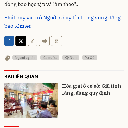
đồng bào học tập và làm theo"...
Phát huy vai trò Người có uy tín trong vùng đồng
bào Khmer
Người uy tín
lúa nước
Kỳ Neh
Pa Cô
BÀI LIÊN QUAN
Hòa giải ở cơ sở: Giữ tình
làng, đúng quy định