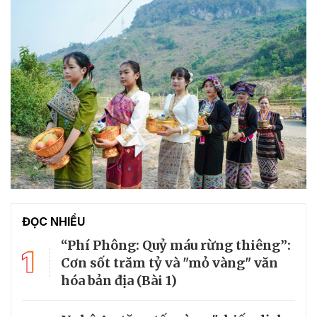
ĐỌC NHIỀU
“Phí Phông: Quỷ máu rừng thiêng”:
1
Cơn sốt trăm tỷ và "mỏ vàng" văn
hóa bản địa (Bài 1)