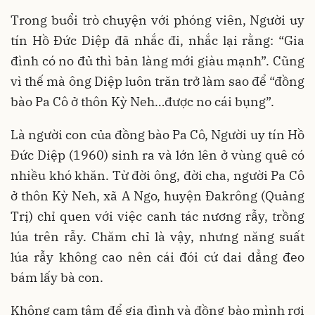
Trong buổi trò chuyện với phóng viên, Người uy
tín Hồ Đức Diệp đã nhắc đi, nhắc lại rằng: “Gia
đình có no đủ thì bản làng mới giàu mạnh”. Cũng
vì thế mà ông Diệp luôn trăn trở làm sao để “đồng
bào Pa Cô ở thôn Kỳ Neh…được no cái bụng”.
Là người con của đồng bào Pa Cô, Người uy tín Hồ
Đức Diệp (1960) sinh ra và lớn lên ở vùng quê có
nhiều khó khăn. Từ đời ông, đời cha, người Pa Cô
ở thôn Kỳ Neh, xã A Ngo, huyện Đakrông (Quảng
Trị) chỉ quen với việc canh tác nương rẫy, trồng
lúa trên rẫy. Chăm chỉ là vậy, nhưng năng suất
lúa rẫy không cao nên cái đói cứ dai dẳng đeo
bám lấy bà con.
Không cam tâm để gia đình và đồng bào mình rơi