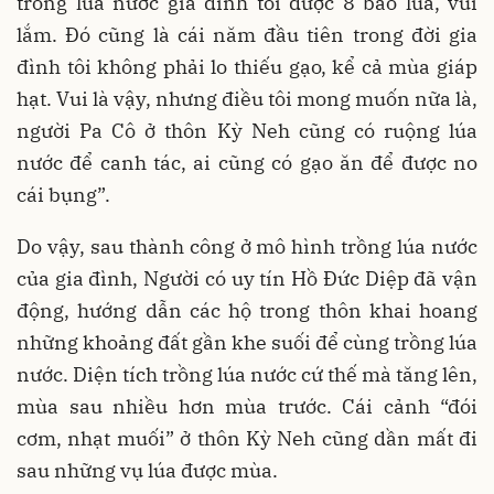
trồng lúa nước gia đình tôi được 8 bao lúa, vui
lắm. Đó cũng là cái năm đầu tiên trong đời gia
đình tôi không phải lo thiếu gạo, kể cả mùa giáp
hạt. Vui là vậy, nhưng điều tôi mong muốn nữa là,
người Pa Cô ở thôn Kỳ Neh cũng có ruộng lúa
nước để canh tác, ai cũng có gạo ăn để được no
cái bụng”.
Do vậy, sau thành công ở mô hình trồng lúa nước
của gia đình, Người có uy tín Hồ Đức Diệp đã vận
động, hướng dẫn các hộ trong thôn khai hoang
những khoảng đất gần khe suối để cùng trồng lúa
nước. Diện tích trồng lúa nước cứ thế mà tăng lên,
mùa sau nhiều hơn mùa trước. Cái cảnh “đói
cơm, nhạt muối” ở thôn Kỳ Neh cũng dần mất đi
sau những vụ lúa được mùa.