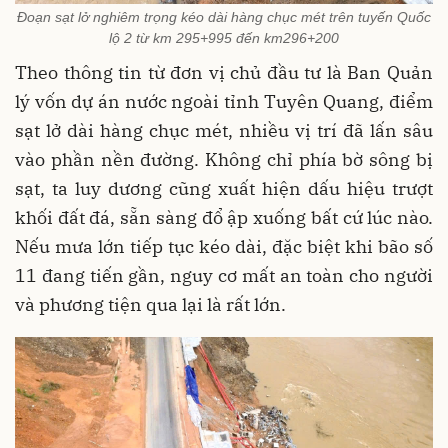
Đoạn sạt lở nghiêm trọng kéo dài hàng chục mét trên tuyến Quốc
lộ 2 từ km 295+995 đến km296+200
Theo thông tin từ đơn vị chủ đầu tư là Ban Quản
lý vốn dự án nước ngoài tỉnh Tuyên Quang, điểm
sạt lở dài hàng chục mét, nhiều vị trí đã lấn sâu
vào phần nền đường. Không chỉ phía bờ sông bị
sạt, ta luy dương cũng xuất hiện dấu hiệu trượt
khối đất đá, sẵn sàng đổ ập xuống bất cứ lúc nào.
Nếu mưa lớn tiếp tục kéo dài, đặc biệt khi bão số
11 đang tiến gần, nguy cơ mất an toàn cho người
và phương tiện qua lại là rất lớn.