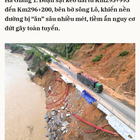
Hà Giang 1. Đoạn sạt kéo dài từ Km295+995
đến Km296+200, bên bờ sông Lô, khiến nền
đường bị “ăn” sâu nhiều mét, tiềm ẩn nguy cơ
đứt gãy toàn tuyến.