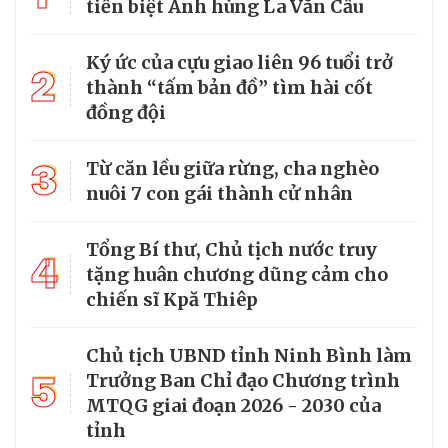
tiễn biệt Anh hùng La Văn Cầu
Ký ức của cựu giao liên 96 tuổi trở
2
thành “tấm bản đồ” tìm hài cốt
đồng đội
3
Từ căn lều giữa rừng, cha nghèo
nuôi 7 con gái thành cử nhân
Tổng Bí thư, Chủ tịch nước truy
4
tặng huân chương dũng cảm cho
chiến sĩ Kpă Thiêp
Chủ tịch UBND tỉnh Ninh Bình làm
5
Trưởng Ban Chỉ đạo Chương trình
MTQG giai đoạn 2026 - 2030 của
tỉnh