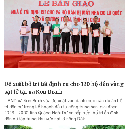
Đề xuất bố trí tái định cư cho 120 hộ dân vùng
sạt lở tại xã Kon Braih
UBND xã Kon Braih vừa đề xuất vào danh mục các dự án bố
trí dân cư trong kế hoạch đầu tư công trung hạn, giai đoạn
2026 - 2030 tỉnh Quảng Ngãi Dự án sắp xếp, bố trí ổn định
dân cư tập trung khu vực sạt lở sông Đăk...