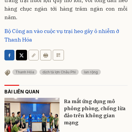
trang trại nuôi lợn quy mô lớn, với tổng đàn heo
hàng chục ngàn tới hàng trăm ngàn con mỗi
năm.
Bộ Công an vào cuộc vụ trại heo gây ô nhiễm ở
Thanh Hóa
Thanh Hóa
dịch tả lợn Châu Phi
lan rộng
BÀI LIÊN QUAN
Ra mắt ứng dụng mô
phỏng phòng, chống lừa
đảo trên không gian
mạng