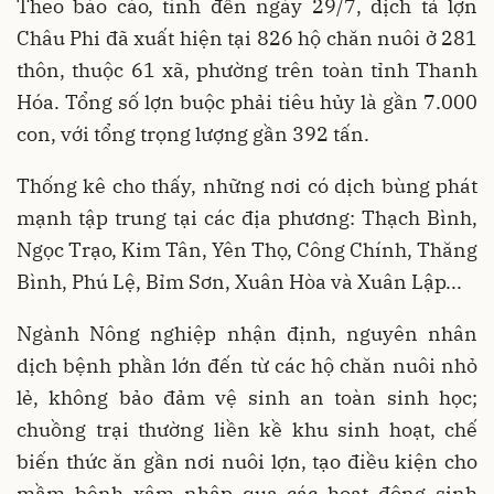
Theo báo cáo, tính đến ngày 29/7, dịch tả lợn
Châu Phi đã xuất hiện tại 826 hộ chăn nuôi ở 281
thôn, thuộc 61 xã, phường trên toàn tỉnh Thanh
Hóa. Tổng số lợn buộc phải tiêu hủy là gần 7.000
con, với tổng trọng lượng gần 392 tấn.
Thống kê cho thấy, những nơi có dịch bùng phát
mạnh tập trung tại các địa phương: Thạch Bình,
Ngọc Trạo, Kim Tân, Yên Thọ, Công Chính, Thăng
Bình, Phú Lệ, Bỉm Sơn, Xuân Hòa và Xuân Lập...
Ngành Nông nghiệp nhận định, nguyên nhân
dịch bệnh phần lớn đến từ các hộ chăn nuôi nhỏ
lẻ, không bảo đảm vệ sinh an toàn sinh học;
chuồng trại thường liền kề khu sinh hoạt, chế
biến thức ăn gần nơi nuôi lợn, tạo điều kiện cho
mầm bệnh xâm nhập qua các hoạt động sinh