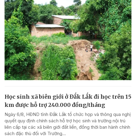
Học sinh xã biên giới ở Đắk Lắk đi học trên 15
km được hỗ trợ 240.000 đồng/tháng
Ngày 6/8, HĐND tỉnh Đắk Lắk tổ chức họp và thông qua nghị
quyết quy định chính sách hỗ trợ học sinh và trường nội trú
liên cấp tại các xã biên giới đất liền, đồng thời ban hành chính
sách đặc thù đối với Trường...