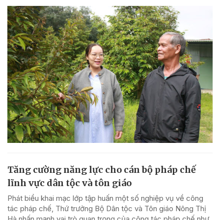
Tăng cường năng lực cho cán bộ pháp chế
lĩnh vực dân tộc và tôn giáo
Phát biểu khai mạc lớp tập huấn một số nghiệp vụ về công
tác pháp chế, Thứ trưởng Bộ Dân tộc và Tôn giáo Nông Thị
Hà nhấn mạnh vai trò quan trọng của công tác pháp chế như