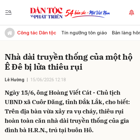
Gửi bình luận
Công tác Dân tộc
Tín ngưỡng tôn giáo
Bản làng hô
Nhà dài truyền thống của một hộ
Ê Đê bị lửa thiêu rụi
Lê Hường
15/06/2026 12:18
Ngày 15/6, ông Hoàng Viết Cát - Chủ tịch
Hủy
Gửi
UBND xã Cuôr Đăng, tỉnh Đắk Lắk, cho biết:
Trên địa bàn vừa xảy ra vụ cháy, thiêu rụi
hoàn toàn căn nhà dài truyền thống của gia
đình bà H.R.N., trú tại buôn Hô.