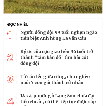
ĐỌC NHIỀU
1
Người đồng đội 99 tuổi nghẹn ngào
tiễn biệt Anh hùng La Văn Cầu
Ký ức của cựu giao liên 96 tuổi trở
2
thành “tấm bản đồ” tìm hài cốt
đồng đội
3
Từ căn lều giữa rừng, cha nghèo
nuôi 7 con gái thành cử nhân
14 xã, phường ở Lạng Sơn chưa đạt
4
tiêu chuẩn, có thể tiếp tục được sắp