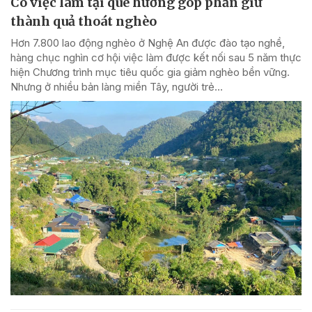
Có việc làm tại quê hương góp phần giữ
thành quả thoát nghèo
Hơn 7.800 lao động nghèo ở Nghệ An được đào tạo nghề,
hàng chục nghìn cơ hội việc làm được kết nối sau 5 năm thực
hiện Chương trình mục tiêu quốc gia giảm nghèo bền vững.
Nhưng ở nhiều bản làng miền Tây, người trẻ...