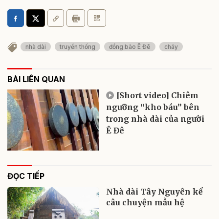
nhà dài
truyền thống
đồng bào Ê Đê
cháy
BÀI LIÊN QUAN
[Short video] Chiêm
ngưỡng “kho báu” bên
trong nhà dài của người
Ê Đê
ĐỌC TIẾP
Nhà dài Tây Nguyên kể
câu chuyện mẫu hệ