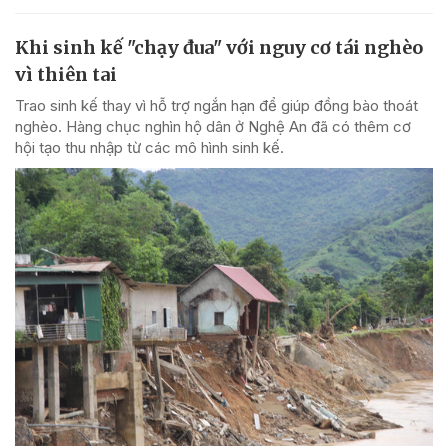
Khi sinh kế "chạy đua" với nguy cơ tái nghèo
vì thiên tai
Trao sinh kế thay vì hỗ trợ ngắn hạn để giúp đồng bào thoát
nghèo. Hàng chục nghìn hộ dân ở Nghệ An đã có thêm cơ
hội tạo thu nhập từ các mô hình sinh kế.