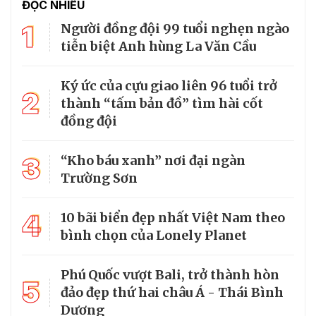
ĐỌC NHIỀU
1
Người đồng đội 99 tuổi nghẹn ngào
tiễn biệt Anh hùng La Văn Cầu
Ký ức của cựu giao liên 96 tuổi trở
2
thành “tấm bản đồ” tìm hài cốt
đồng đội
3
“Kho báu xanh” nơi đại ngàn
Trường Sơn
4
10 bãi biển đẹp nhất Việt Nam theo
bình chọn của Lonely Planet
Phú Quốc vượt Bali, trở thành hòn
5
đảo đẹp thứ hai châu Á - Thái Bình
Dương