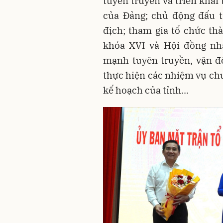
tuyên truyền và triển khai
của Đảng; chủ động đấu t
địch; tham gia tổ chức th
khóa XVI và Hội đồng nh
mạnh tuyên truyền, vận đ
thực hiện các nhiệm vụ ch
kế hoạch của tỉnh...