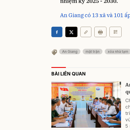
nhiệm kỳ 2025 - 2030.
An Giang có 13 xã và 101 ấ
An Giang
mặt trận
xóa nhà tạm
BÀI LIÊN QUAN
A
q
Ch
ch
tr
v
5 