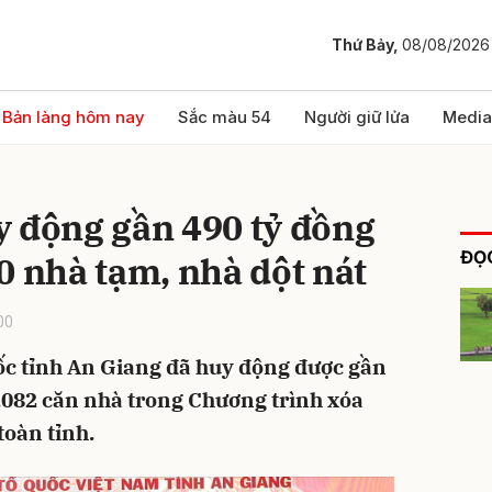
Thứ Bảy,
08/08/2026
bình luận
Bản làng hôm nay
Sắc màu 54
Người giữ lửa
Media
y động gần 490 tỷ đồng
ĐỌC
0 nhà tạm, nhà dột nát
00
ốc tỉnh An Giang đã huy động được gần
Hủy
G
.082 căn nhà trong Chương trình xóa
toàn tỉnh.