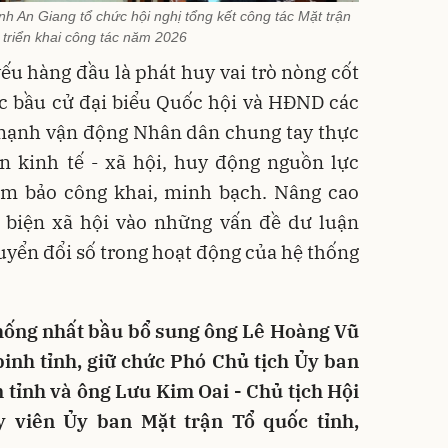
nh An Giang tổ chức hội nghị tổng kết công tác Mặt trận
triển khai công tác năm 2026
ếu hàng đầu là phát huy vai trò nòng cốt
c bầu cử đại biểu Quốc hội và HĐND các
 mạnh vận động Nhân dân chung tay thực
ển kinh tế - xã hội, huy động nguồn lực
ảm bảo công khai, minh bạch. Nâng cao
n biện xã hội vào những vấn đề dư luận
yển đổi số trong hoạt động của hệ thống
 thống nhất bầu bổ sung ông Lê Hoàng Vũ
binh tỉnh, giữ chức Phó Chủ tịch Ủy ban
 tỉnh và ông Lưu Kim Oai - Chủ tịch Hội
y viên Ủy ban Mặt trận Tổ quốc tỉnh,