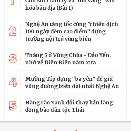
1
Cơn sốt trăm tỷ và "mỏ vàng" văn
hóa bản địa (Bài 1)
Nghệ An tăng tốc cùng "chiến dịch
2
100 ngày đêm cao điểm” dựng
trường nội trú vùng biên
3
Tháng 5 ở Vũng Chùa - Đảo Yến,
nhớ về Điện Biên năm xưa
4
Mường Típ dựng “ba yên” để giữ
vững đường biên dài nhất Nghệ An
5
Hàng rào xanh đổi thay bản làng
đồng bào dân tộc Thái