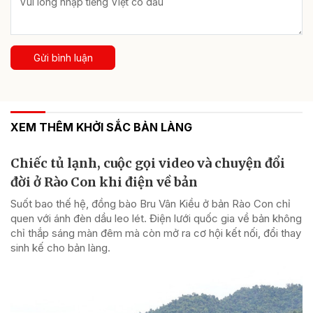
Gửi bình luận
XEM THÊM KHỞI SẮC BẢN LÀNG
Chiếc tủ lạnh, cuộc gọi video và chuyện đổi
đời ở Rào Con khi điện về bản
Suốt bao thế hệ, đồng bào Bru Vân Kiều ở bản Rào Con chỉ
quen với ánh đèn dầu leo lét. Điện lưới quốc gia về bản không
chỉ thắp sáng màn đêm mà còn mở ra cơ hội kết nối, đổi thay
sinh kế cho bản làng.