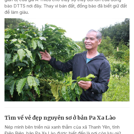
bào DTTS nơi đây. Thay vì bán đất, đồng bào đã biết giữ đất
để làm giàu.
Tìm về vẻ đẹp nguyên sơ ở bản Pa Xa Lào
Nép mình bên triền núi xanh thẳm của xã Thanh Yên, tỉnh
Điện Biên, bản Pa Xa Lào được biết đến là nơi còn lưu giữ