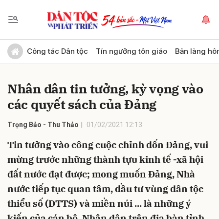
Gửi bình luận
Công tác Dân tộc
Tín ngưỡng tôn giáo
Bản làng hô
Nhân dân tin tưởng, kỳ vọng vào
các quyết sách của Đảng
Trọng Bảo - Thu Thảo
01/02/2021 12:13
Tin tưởng vào công cuộc chỉnh đốn Đảng, vui
Hủy
Gửi
mừng trước những thành tựu kinh tế -xã hội
đất nước đạt được; mong muốn Đảng, Nhà
nước tiếp tục quan tâm, đầu tư vùng dân tộc
thiểu số (DTTS) và miền núi ... là những ý
kiến của cán bộ, Nhân dân trên địa bàn tỉnh