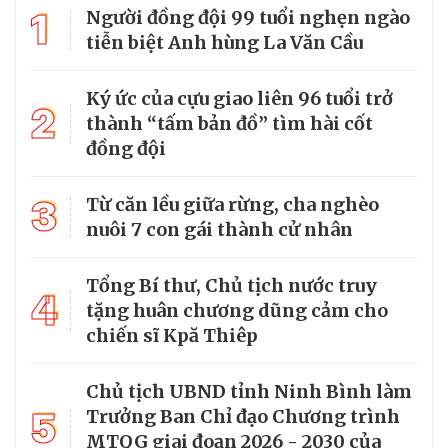
1
Người đồng đội 99 tuổi nghẹn ngào
tiễn biệt Anh hùng La Văn Cầu
Ký ức của cựu giao liên 96 tuổi trở
2
thành “tấm bản đồ” tìm hài cốt
đồng đội
3
Từ căn lều giữa rừng, cha nghèo
nuôi 7 con gái thành cử nhân
Tổng Bí thư, Chủ tịch nước truy
4
tặng huân chương dũng cảm cho
chiến sĩ Kpă Thiêp
Chủ tịch UBND tỉnh Ninh Bình làm
5
Trưởng Ban Chỉ đạo Chương trình
MTQG giai đoạn 2026 - 2030 của