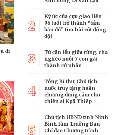
Anh hùng La Văn Cầu
Ký ức của cựu giao liên
2
96 tuổi trở thành “tấm
bản đồ” tìm hài cốt đồng
đội
m di
Từ căn lều giữa rừng, cha
3
nghèo nuôi 7 con gái
thành cử nhân
Tổng Bí thư, Chủ tịch
4
nước truy tặng huân
chương dũng cảm cho
chiến sĩ Kpă Thiêp
Chủ tịch UBND tỉnh Ninh
Bình làm Trưởng Ban
5
Chỉ đạo Chương trình