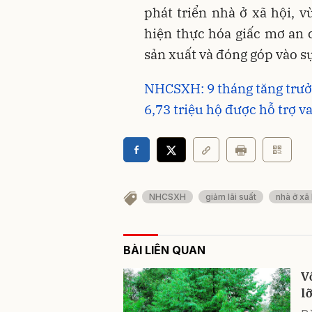
phát triển nhà ở xã hội, 
hiện thực hóa giấc mơ an c
sản xuất và đóng góp vào s
NHCSXH: 9 tháng tăng trưởn
6,73 triệu hộ được hỗ trợ v
NHCSXH
giảm lãi suất
nhà ở xã 
BÀI LIÊN QUAN
V
l