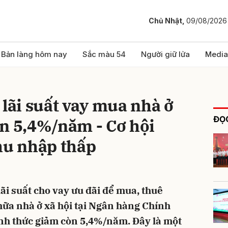
Chủ Nhật,
09/08/2026
bình luận
Bản làng hôm nay
Sắc màu 54
Người giữ lửa
Media
ãi suất vay mua nhà ở
ĐỌC
n 5,4%/năm - Cơ hội
hu nhập thấp
Hủy
G
ãi suất cho vay ưu đãi để mua, thuê
ữa nhà ở xã hội tại Ngân hàng Chính
nh thức giảm còn 5,4%/năm. Đây là một