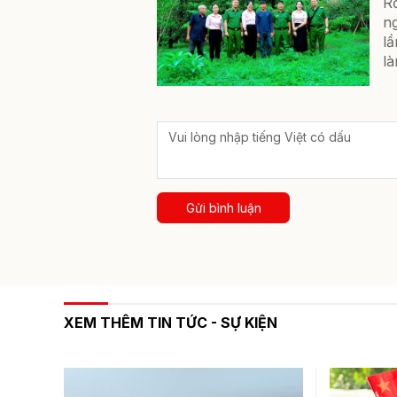
Rờ
ng
lầ
là
Gửi bình luận
XEM THÊM TIN TỨC - SỰ KIỆN