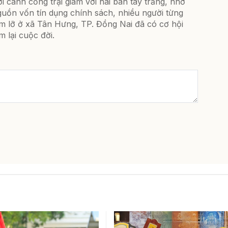
i cánh cổng trại giam với hai bàn tay trắng, nhờ
uồn vốn tín dụng chính sách, nhiều người từng
m lỡ ở xã Tân Hưng, TP. Đồng Nai đã có cơ hội
m lại cuộc đời.