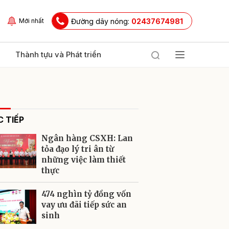
Đường dây nóng:
02437674981
Mới nhất
Thành tựu và Phát triển
 TIẾP
Ngân hàng CSXH: Lan
tỏa đạo lý tri ân từ
những việc làm thiết
thực
ửi
474 nghìn tỷ đồng vốn
vay ưu đãi tiếp sức an
sinh