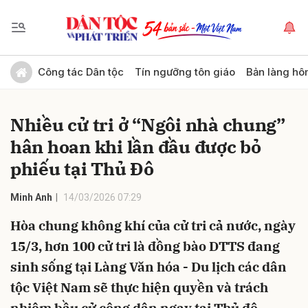
Gửi bình luận
Công tác Dân tộc
Tín ngưỡng tôn giáo
Bản làng hô
Nhiều cử tri ở “Ngôi nhà chung”
hân hoan khi lần đầu được bỏ
phiếu tại Thủ Đô
Minh Anh
14/03/2026 07:29
Hủy
Gửi
Hòa chung không khí của cử tri cả nước, ngày
15/3, hơn 100 cử tri là đồng bào DTTS đang
sinh sống tại Làng Văn hóa - Du lịch các dân
tộc Việt Nam sẽ thực hiện quyền và trách