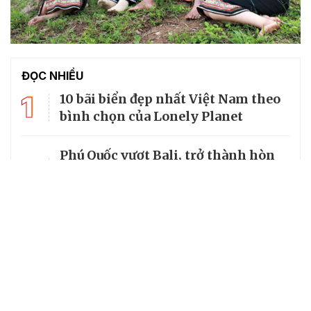
ĐỌC NHIỀU
1
10 bãi biển đẹp nhất Việt Nam theo
bình chọn của Lonely Planet
Phú Quốc vượt Bali, trở thành hòn
2
đảo đẹp thứ hai châu Á - Thái Bình
Dương
3
World Cup 2026 chiếu trên kênh nào
tại Việt Nam?
4
Làng cổ đẹp như tranh vẽ giữa
lòng miền Trung