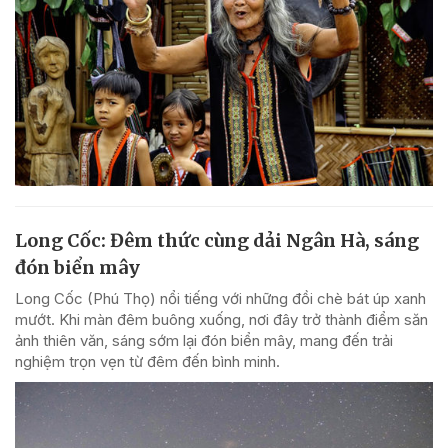
Long Cốc: Đêm thức cùng dải Ngân Hà, sáng
đón biển mây
Long Cốc (Phú Thọ) nổi tiếng với những đồi chè bát úp xanh
mướt. Khi màn đêm buông xuống, nơi đây trở thành điểm săn
ảnh thiên văn, sáng sớm lại đón biển mây, mang đến trải
nghiệm trọn vẹn từ đêm đến bình minh.