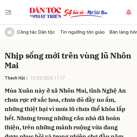
Gửi bình luận
Công tác Dân tộc
Tín ngưỡng tôn giáo
Bản làng hô
Nhịp sống mới trên vùng lũ Nhôn
Mai
Thanh Hải
12/02/2026 17:17
Mùa Xuân này ở xã Nhôn Mai, tỉnh Nghệ An
Hủy
Gửi
chưa rực rỡ sắc hoa, chưa đủ đầy no ấm,
những thiệt hại vì mưa lũ chưa thể khỏa lấp
hết. Nhưng trong những căn nhà đã hoàn
thiện, trên những mảnh ruộng vừa đang
được phục hồi và trong phiên chợ đầu năm