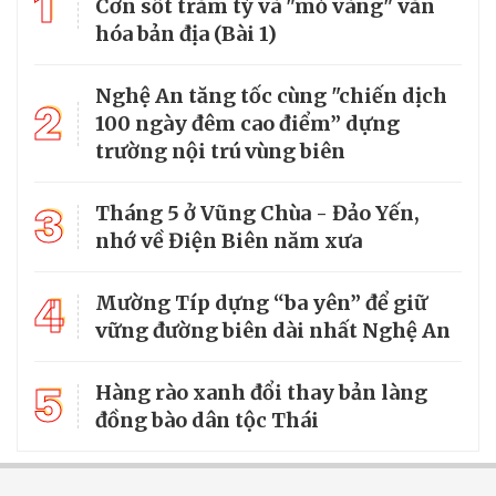
1
Cơn sốt trăm tỷ và "mỏ vàng" văn
hóa bản địa (Bài 1)
Nghệ An tăng tốc cùng "chiến dịch
2
100 ngày đêm cao điểm” dựng
trường nội trú vùng biên
3
Tháng 5 ở Vũng Chùa - Đảo Yến,
nhớ về Điện Biên năm xưa
4
Mường Típ dựng “ba yên” để giữ
vững đường biên dài nhất Nghệ An
5
Hàng rào xanh đổi thay bản làng
đồng bào dân tộc Thái