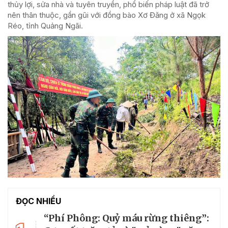
thủy lợi, sửa nhà và tuyên truyền, phổ biến pháp luật đã trở
nên thân thuộc, gần gũi với đồng bào Xơ Đăng ở xã Ngọk
Réo, tỉnh Quảng Ngãi.
ĐỌC NHIỀU
“Phí Phông: Quỷ máu rừng thiêng”: