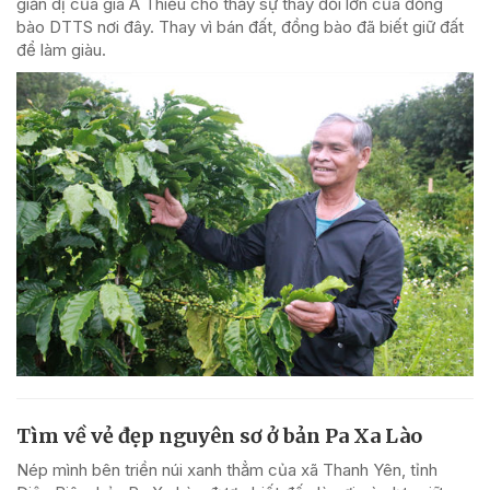
giản dị của già A Thiếu cho thấy sự thay đổi lớn của đồng
bào DTTS nơi đây. Thay vì bán đất, đồng bào đã biết giữ đất
để làm giàu.
Tìm về vẻ đẹp nguyên sơ ở bản Pa Xa Lào
Nép mình bên triền núi xanh thẳm của xã Thanh Yên, tỉnh