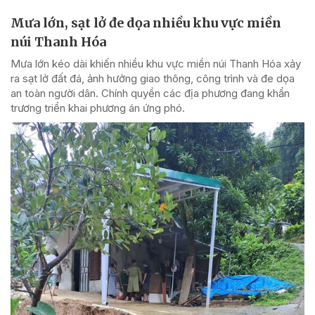
Mưa lớn, sạt lở đe dọa nhiều khu vực miền
núi Thanh Hóa
Mưa lớn kéo dài khiến nhiều khu vực miền núi Thanh Hóa xảy
ra sạt lở đất đá, ảnh hưởng giao thông, công trình và đe dọa
an toàn người dân. Chính quyền các địa phương đang khẩn
trương triển khai phương án ứng phó.