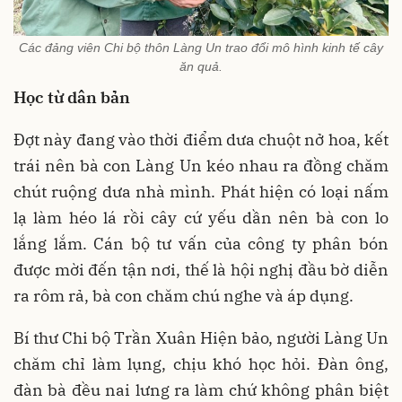
Các đảng viên Chi bộ thôn Làng Un trao đổi mô hình kinh tế cây
ăn quả.
Học từ dân bản
Đợt này đang vào thời điểm dưa chuột nở hoa, kết
trái nên bà con Làng Un kéo nhau ra đồng chăm
chút ruộng dưa nhà mình. Phát hiện có loại nấm
lạ làm héo lá rồi cây cứ yếu dần nên bà con lo
lắng lắm. Cán bộ tư vấn của công ty phân bón
được mời đến tận nơi, thế là hội nghị đầu bờ diễn
ra rôm rả, bà con chăm chú nghe và áp dụng.
Bí thư Chi bộ Trần Xuân Hiện bảo, người Làng Un
chăm chỉ làm lụng, chịu khó học hỏi. Đàn ông,
đàn bà đều nai lưng ra làm chứ không phân biệt