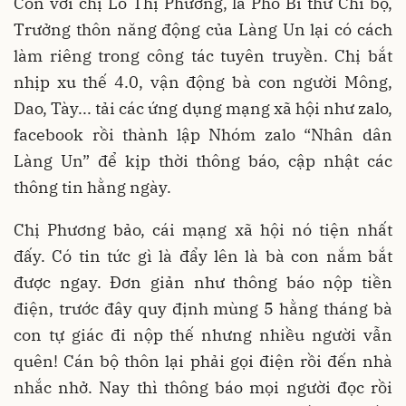
Còn với chị Lò Thị Phương, là Phó Bí thư Chi bộ,
Trưởng thôn năng động của Làng Un lại có cách
làm riêng trong công tác tuyên truyền. Chị bắt
nhịp xu thế 4.0, vận động bà con người Mông,
Dao, Tày... tải các ứng dụng mạng xã hội như zalo,
facebook rồi thành lập Nhóm zalo “Nhân dân
Làng Un” để kịp thời thông báo, cập nhật các
thông tin hằng ngày.
Chị Phương bảo, cái mạng xã hội nó tiện nhất
đấy. Có tin tức gì là đẩy lên là bà con nắm bắt
được ngay. Đơn giản như thông báo nộp tiền
điện, trước đây quy định mùng 5 hằng tháng bà
con tự giác đi nộp thế nhưng nhiều người vẫn
quên! Cán bộ thôn lại phải gọi điện rồi đến nhà
nhắc nhở. Nay thì thông báo mọi người đọc rồi