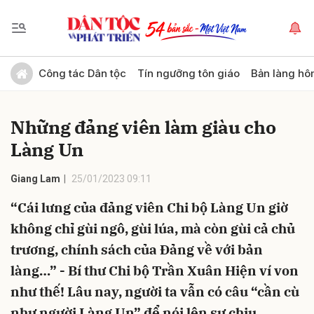
Gửi bình luận
Công tác Dân tộc
Tín ngưỡng tôn giáo
Bản làng hô
Những đảng viên làm giàu cho
Làng Un
Giang Lam
25/01/2023 09:11
“Cái lưng của đảng viên Chi bộ Làng Un giờ
Hủy
Gửi
không chỉ gùi ngô, gùi lúa, mà còn gùi cả chủ
trương, chính sách của Đảng về với bản
làng…” - Bí thư Chi bộ Trần Xuân Hiện ví von
như thế! Lâu nay, người ta vẫn có câu “cần cù
như người Làng Un” để nói lên sự chịu