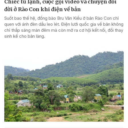
Chiếc tủ lạnh, cuộc gọi video và chuyện đổi
đời ở Rào Con khi điện về bản
Suốt bao thế hệ, đồng bào Bru Vân Kiều ở bản Rào Con chỉ
quen với ánh đèn dầu leo lét. Điện lưới quốc gia về bản không
chỉ thắp sáng màn đêm mà còn mở ra cơ hội kết nối, đổi thay
sinh kế cho bản làng.