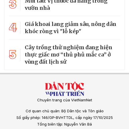
3
Mùi tàu: Vị thuốc đa năng trong
vườn nhà
4
Giá khoai lang giảm sâu, nông dân
khóc ròng vì "lỗ kép"
Cây trồng thử nghiệm đang hiện
5
thực giấc mơ “thủ phủ mắc ca” ở
vùng đất lịch sử
Chuyên trang của VietNamNet
Cơ quan chủ quản: Bộ Dân tộc và Tôn giáo
Số giấy phép: 146/GP-BVHTTDL, cấp ngày 17/10/2025
Tổng biên tập: Nguyễn Văn Bá