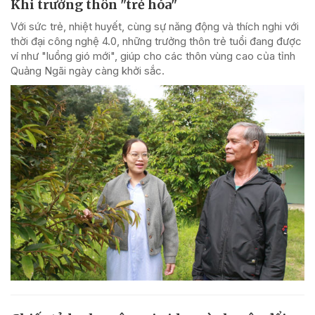
Khi trưởng thôn "trẻ hóa"
Với sức trẻ, nhiệt huyết, cùng sự năng động và thích nghi với
thời đại công nghệ 4.0, những trưởng thôn trẻ tuổi đang được
ví như "luồng gió mới", giúp cho các thôn vùng cao của tỉnh
Quảng Ngãi ngày càng khởi sắc.