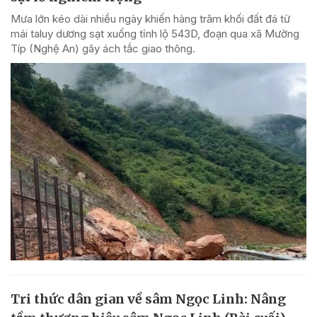
Mưa lớn kéo dài nhiều ngày khiến hàng trăm khối đất đá từ
mái taluy dương sạt xuống tỉnh lộ 543D, đoạn qua xã Mường
Típ (Nghệ An) gây ách tắc giao thông.
Tri thức dân gian về sâm Ngọc Linh: Nâng