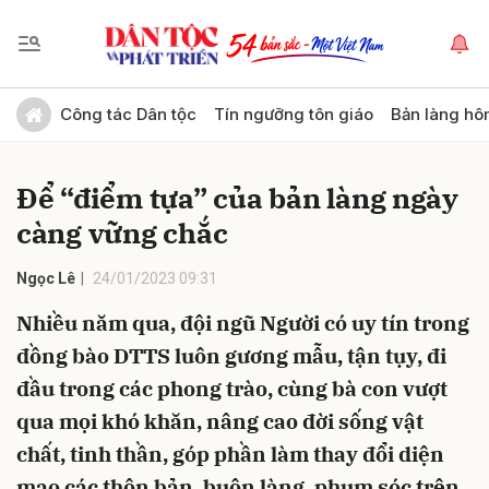
Gửi bình luận
Công tác Dân tộc
Tín ngưỡng tôn giáo
Bản làng hô
Để “điểm tựa” của bản làng ngày
càng vững chắc
Ngọc Lê
24/01/2023 09:31
Nhiều năm qua, đội ngũ Người có uy tín trong
Hủy
Gửi
đồng bào DTTS luôn gương mẫu, tận tụy, đi
đầu trong các phong trào, cùng bà con vượt
qua mọi khó khăn, nâng cao đời sống vật
chất, tinh thần, góp phần làm thay đổi diện
mạo các thôn bản, buôn làng, phum sóc trên