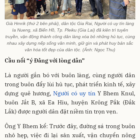
Già Hmrik (thứ 2 bên phải), dân tộc Gia Rai, Người có uy tín làng
Ia Nueng, xã Biển Hồ, Tp. Pleiku (Gia Lai) đã kiên trì tuyên
truyền, vận động thành công dân làng xóa bỏ những hủ tục, cùng
nhau xây dựng nếp sống văn minh, giữ gìn và phát huy bản sắc
văn hóa tốt đẹp của dân tộc. (Ảnh: Ngọc Thu)
Cầu nối “ý Đảng với lòng dân”
Là người gắn bó với buôn làng, cùng người dân
trong buôn đẩy lùi hủ tục, phát triển kinh tế, xây
dựng quê hương,
Người có uy tín
Y Bhem Knul,
buôn Jắt B, xã Ea Hiu, huyện Krông Pắk (Đắk
Lắk) được người dân đặt niềm tin trọn vẹn.
Ông Y Bhem kể: Trước đây, đường sá trong buôn
nhỏ hẹp, việc đi lại sản xuất, vận chuyển nông