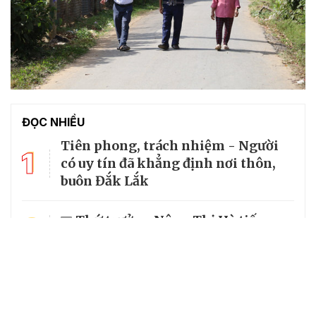
ĐỌC NHIỀU
Tiên phong, trách nhiệm - Người
1
có uy tín đã khẳng định nơi thôn,
buôn Đắk Lắk
2
Thứ trưởng Nông Thị Hà tiếp
đoàn Người có uy tín tỉnh Lào Cai
Người có uy tín tỉnh Quảng Trị gửi
3
gắm, đề xuất nhiều ý kiến tâm
huyết