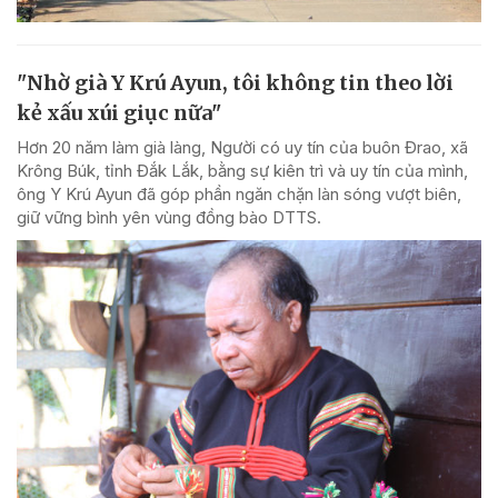
"Nhờ già Y Krú Ayun, tôi không tin theo lời
kẻ xấu xúi giục nữa"
Hơn 20 năm làm già làng, Người có uy tín của buôn Đrao, xã
Krông Búk, tỉnh Đắk Lắk, bằng sự kiên trì và uy tín của mình,
ông Y Krú Ayun đã góp phần ngăn chặn làn sóng vượt biên,
giữ vững bình yên vùng đồng bào DTTS.