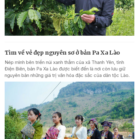
Tìm về vẻ đẹp nguyên sơ ở bản Pa Xa Lào
Nép mình bên triền núi xanh thẳm của xã Thanh Yên, tỉnh
Điện Biên, bản Pa Xa Lào được biết đến là nơi còn lưu giữ
nguyên bản những giá trị văn hóa đặc sắc của dân tộc Lào.