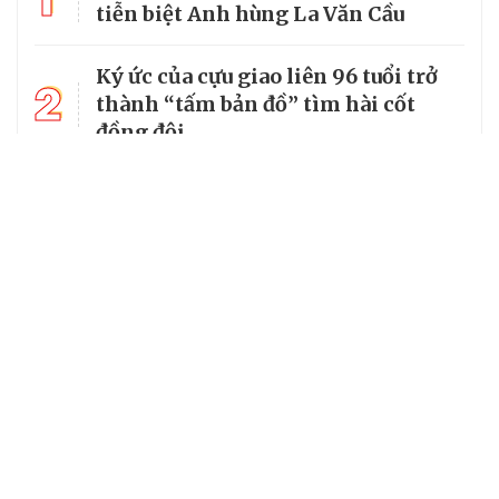
tiễn biệt Anh hùng La Văn Cầu
Ký ức của cựu giao liên 96 tuổi trở
2
thành “tấm bản đồ” tìm hài cốt
đồng đội
3
Từ căn lều giữa rừng, cha nghèo
nuôi 7 con gái thành cử nhân
14 xã, phường ở Lạng Sơn chưa đạt
4
tiêu chuẩn, có thể tiếp tục được sắp
xếp
Tổng Bí thư, Chủ tịch nước truy
5
tặng huân chương dũng cảm cho
chiến sĩ Kpă Thiêp