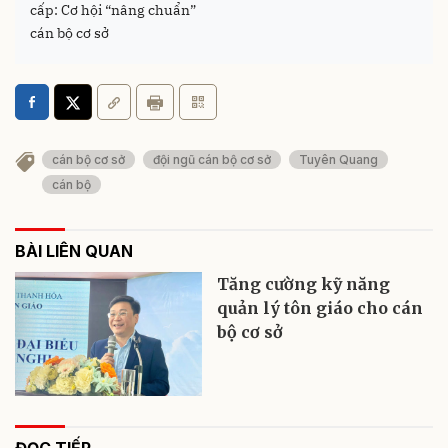
cấp: Cơ hội “nâng chuẩn”
cán bộ cơ sở
cán bộ cơ sở
đội ngũ cán bộ cơ sở
Tuyên Quang
cán bộ
BÀI LIÊN QUAN
Tăng cường kỹ năng
quản lý tôn giáo cho cán
bộ cơ sở