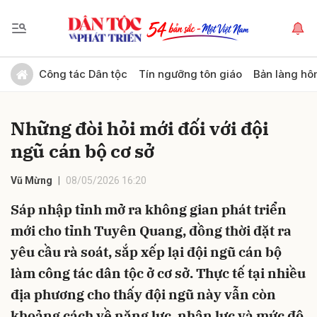
Gửi bình luận
Công tác Dân tộc
Tín ngưỡng tôn giáo
Bản làng hô
Những đòi hỏi mới đối với đội
ngũ cán bộ cơ sở
Vũ Mừng
08/05/2026 16:20
Sáp nhập tỉnh mở ra không gian phát triển
Hủy
Gửi
mới cho tỉnh Tuyên Quang, đồng thời đặt ra
yêu cầu rà soát, sắp xếp lại đội ngũ cán bộ
làm công tác dân tộc ở cơ sở. Thực tế tại nhiều
địa phương cho thấy đội ngũ này vẫn còn
khoảng cách về năng lực, nhân lực và mức độ