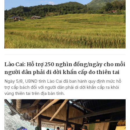
Lào Cai: Hỗ trợ 250 nghìn đồng/ngày cho mỗi
người dân phải di dời khẩn cấp do thiên tai
Ngày 5/8, UBND tỉnh Lào Cai đã ban hành quy định mức hỗ
trợ cấp bách đối với người dân phải di dời khẩn cấp ra khỏi
vùng thiên tai trên địa bàn tỉnh.