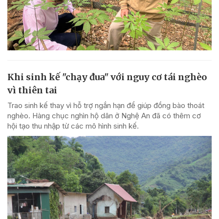
Khi sinh kế "chạy đua" với nguy cơ tái nghèo
vì thiên tai
Trao sinh kế thay vì hỗ trợ ngắn hạn để giúp đồng bào thoát
nghèo. Hàng chục nghìn hộ dân ở Nghệ An đã có thêm cơ
hội tạo thu nhập từ các mô hình sinh kế.