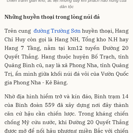
chiến tranh gian khổ, ác liệt nhưng đầy khí phách hào hùng của
dân tộc
Những huyền thoại trong lòng núi đá
Trên cung
đường Trường Sơn
huyền thoại, Hang
Chỉ Huy còn gọi là Hang NH, Tổng kho N.H hay
Hang 7 Tầng, nằm tại km12 tuyến Đường 20
Quyết Thắng. Hang thuộc huyện Bố Trạch, tỉnh
Quảng Bình cũ, nay là xã Phong Nha, tỉnh Quảng
Trị, ẩn mình giữa khối núi đá vôi của Vườn Quốc
gia Phong Nha - Kẻ Bàng.
Nhờ địa hình hiểm trở và kín đáo, Binh trạm 14
của Binh đoàn 559 đã xây dựng nơi đây thành
căn cứ hậu cần chiến lược. Trong kháng chiến
chống Mỹ cứu nước, khi Đường 20 Quyết Thắng
được mở để nối hậu phương miền Bắc với chiến