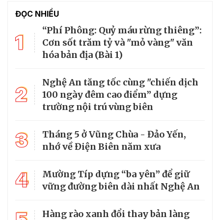
ĐỌC NHIỀU
“Phí Phông: Quỷ máu rừng thiêng”:
1
Cơn sốt trăm tỷ và "mỏ vàng" văn
hóa bản địa (Bài 1)
Nghệ An tăng tốc cùng "chiến dịch
2
100 ngày đêm cao điểm” dựng
trường nội trú vùng biên
3
Tháng 5 ở Vũng Chùa - Đảo Yến,
nhớ về Điện Biên năm xưa
4
Mường Típ dựng “ba yên” để giữ
vững đường biên dài nhất Nghệ An
5
Hàng rào xanh đổi thay bản làng