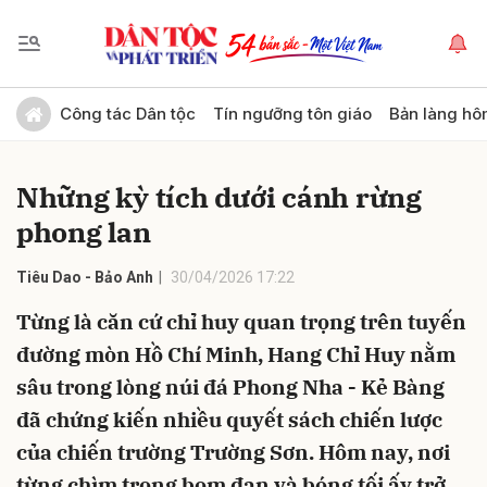
Gửi bình luận
Công tác Dân tộc
Tín ngưỡng tôn giáo
Bản làng hô
Những kỳ tích dưới cánh rừng
phong lan
Tiêu Dao - Bảo Anh
30/04/2026 17:22
Từng là căn cứ chỉ huy quan trọng trên tuyến
Hủy
Gửi
đường mòn Hồ Chí Minh, Hang Chỉ Huy nằm
sâu trong lòng núi đá Phong Nha - Kẻ Bàng
đã chứng kiến nhiều quyết sách chiến lược
của chiến trường Trường Sơn. Hôm nay, nơi
từng chìm trong bom đạn và bóng tối ấy trở