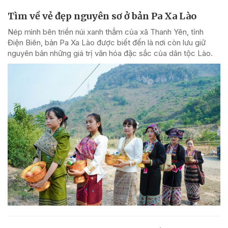
Tìm về vẻ đẹp nguyên sơ ở bản Pa Xa Lào
Nép mình bên triền núi xanh thẳm của xã Thanh Yên, tỉnh
Điện Biên, bản Pa Xa Lào được biết đến là nơi còn lưu giữ
nguyên bản những giá trị văn hóa đặc sắc của dân tộc Lào.