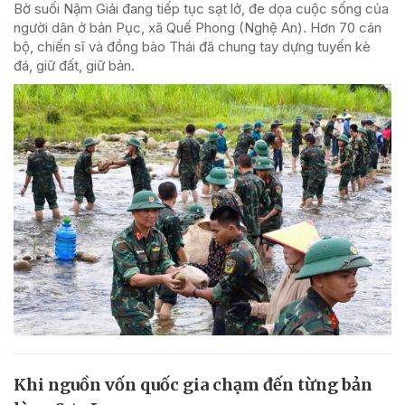
Bờ suối Nậm Giải đang tiếp tục sạt lở, đe dọa cuộc sống của
người dân ở bản Pục, xã Quế Phong (Nghệ An). Hơn 70 cán
bộ, chiến sĩ và đồng bào Thái đã chung tay dựng tuyến kè
đá, giữ đất, giữ bản.
Khi nguồn vốn quốc gia chạm đến từng bản