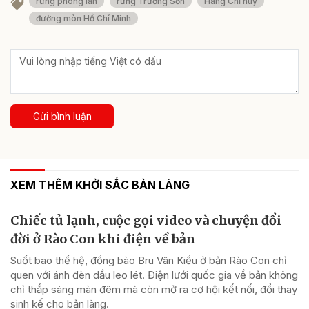
rừng phong lan
rừng Trường Sơn
Hang Chỉ huy
đường mòn Hồ Chí Minh
Gửi bình luận
XEM THÊM KHỞI SẮC BẢN LÀNG
Chiếc tủ lạnh, cuộc gọi video và chuyện đổi
đời ở Rào Con khi điện về bản
Suốt bao thế hệ, đồng bào Bru Vân Kiều ở bản Rào Con chỉ
quen với ánh đèn dầu leo lét. Điện lưới quốc gia về bản không
chỉ thắp sáng màn đêm mà còn mở ra cơ hội kết nối, đổi thay
sinh kế cho bản làng.