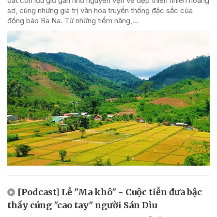
đất còn lưu giữ gần như nguyên vẹn vẻ đẹp thiên nhiên hoang
sơ, cùng những giá trị văn hóa truyền thống đặc sắc của
đồng bào Ba Na. Từ những tiềm năng,...
[Podcast] Lễ "Ma khô" - Cuộc tiễn đưa bậc
thầy cúng "cao tay" người Sán Dìu