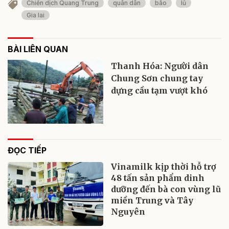
Chiến dịch Quang Trung
quân dân
bão
lũ
Gia lai
BÀI LIÊN QUAN
Thanh Hóa: Người dân
Chung Sơn chung tay
dựng cầu tạm vượt khó
ĐỌC TIẾP
Vinamilk kịp thời hỗ trợ
48 tấn sản phẩm dinh
dưỡng đến bà con vùng lũ
miền Trung và Tây
Nguyên