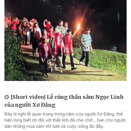
[Short video] Lễ cúng thần sâm Ngọc Linh
của người Xơ Đăng
Đây là nghi lễ quan trọng trong năm của người Xơ Đăng, thể
hiện lòng biết ơn đối với thần linh đã che chở... ban cho người
dân những mùa sâm tốt tươi và cuộc sống đủ đầy.