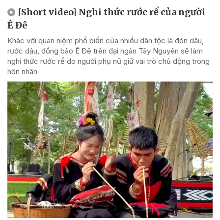
[Short video] Nghi thức rước rể của người
Ê Đê
Khác với quan niệm phổ biến của nhiều dân tộc là đón dâu,
rước dâu, đồng bào Ê Đê trên đại ngàn Tây Nguyên sẽ làm
nghi thức rước rể do người phụ nữ giữ vai trò chủ động trong
hôn nhân