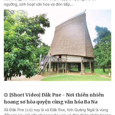
ngưỡng, sinh hoạt văn hóa và đón tiếp...
[Short Video] Đăk Pne - Nơi thiên nhiên
hoang sơ hòa quyện cùng văn hóa Ba Na
Xã Đăk Pne (cũ) nay là xã Đăk Rve, tỉnh Quảng Ngãi là vùng