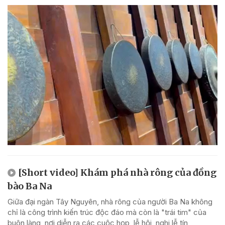
[Short video] Khám phá nhà rông của đồng
bào Ba Na
Giữa đại ngàn Tây Nguyên, nhà rông của người Ba Na không
chỉ là công trình kiến trúc độc đáo mà còn là "trái tim" của
buôn làng, nơi diễn ra các cuộc họp, lễ hội, nghi lễ tín