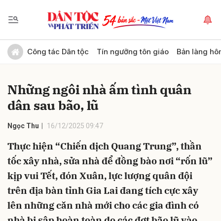
Gửi bình luận
Công tác Dân tộc
Tín ngưỡng tôn giáo
Bản làng hô
Những ngôi nhà ấm tình quân
dân sau bão, lũ
Ngọc Thu
16/12/2025 09:47
Thực hiện “Chiến dịch Quang Trung”, thần
Hủy
Gửi
tốc xây nhà, sửa nhà để đồng bào nơi “rốn lũ”
kịp vui Tết, đón Xuân, lực lượng quân đội
trên địa bàn tỉnh Gia Lai đang tích cực xây
lên những căn nhà mới cho các gia đình có
nhà bị sập hoàn toàn do các đợt bão lũ vào