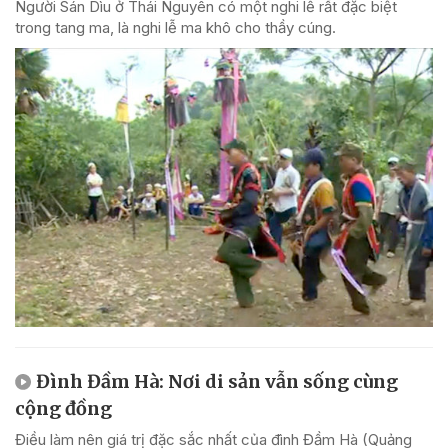
Người Sán Dìu ở Thái Nguyên có một nghi lễ rất đặc biệt
trong tang ma, là nghi lễ ma khô cho thầy cúng.
Đình Đầm Hà: Nơi di sản vẫn sống cùng
cộng đồng
Điều làm nên giá trị đặc sắc nhất của đình Đầm Hà (Quảng