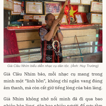
Già Clâu Nhím biểu diễn nhạc cụ dân tộc. (Ảnh: Huy Trường)
Già Clâu Nhím bảo, mỗi nhạc cụ mang trong
mình một “linh hồn”, không chỉ ngân vang đúng
âm thanh, mà còn cất giữ tiếng lòng của bản làng.
Già Nhím không nhớ nổi mình đã đi qua bao
nhiêu bản làng, gặp bao nhiêu người để sưu tầm