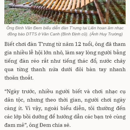
Ông Đinh Văn Đem biểu diễn đàn T'rưng tại Liên hoan âm nhạc
đồng bào DTTS ở Vân Canh (Bình Định cũ). (Ảnh Huy Trường)
Biết chơi đàn T’rưng từ năm 12 tuổi, ông đã tham
gia nhiều lễ hội lớn nhỏ, làm say lòng người bằng
tiếng đàn réo rắt như tiếng thác đổ, nước chảy
qua từng thanh nứa dưới đôi bàn tay nhanh
thoăn thoắt.
“Ngày trước, nhiều người biết và chơi nhạc cụ
dân tộc, nhưng theo thời gian, người chơi ngày
càng ít. Vì vậy, ngoài biểu diễn, tôi thường đến
các lớp bồi dưỡng để hướng dẫn các bạn trẻ cùng
đam mê”, ông Đem chia sẻ.