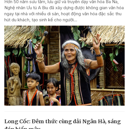
Hơn 50 năm sưu tầm, lưu giữ và truyền dạy văn hóa Ba Na,
Nghệ nhân Ưu tú A Biu đã xây dựng được không gian văn hóa
ngay tại nhà với nhiều di sản, hoạt động văn hóa đặc sắc thu
hút du khách, tạo sinh kế cho người...
Long Cốc: Đêm thức cùng dải Ngân Hà, sáng