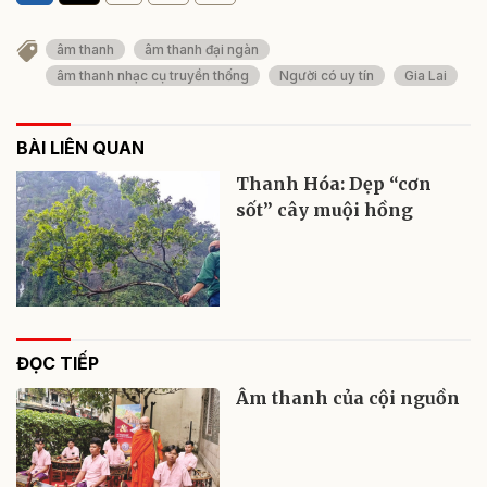
âm thanh
âm thanh đại ngàn
âm thanh nhạc cụ truyền thống
Người có uy tín
Gia Lai
BÀI LIÊN QUAN
Thanh Hóa: Dẹp “cơn
sốt” cây muội hồng
ĐỌC TIẾP
Âm thanh của cội nguồn