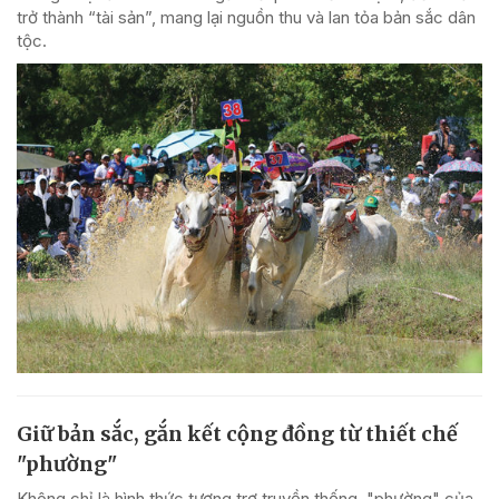
trở thành “tài sản”, mang lại nguồn thu và lan tỏa bản sắc dân
tộc.
Giữ bản sắc, gắn kết cộng đồng từ thiết chế
"phường"
Không chỉ là hình thức tương trợ truyền thống, "phường" của