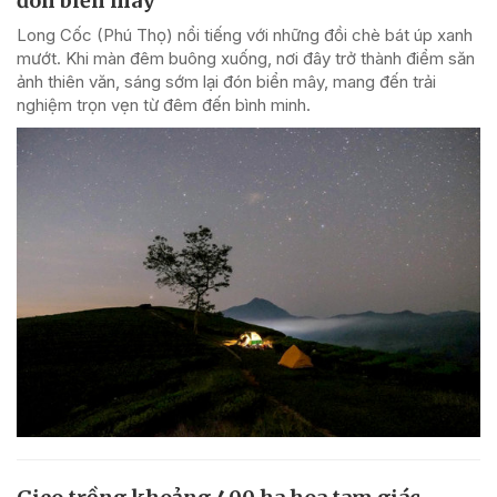
đón biển mây
Long Cốc (Phú Thọ) nổi tiếng với những đồi chè bát úp xanh
mướt. Khi màn đêm buông xuống, nơi đây trở thành điểm săn
ảnh thiên văn, sáng sớm lại đón biển mây, mang đến trải
nghiệm trọn vẹn từ đêm đến bình minh.