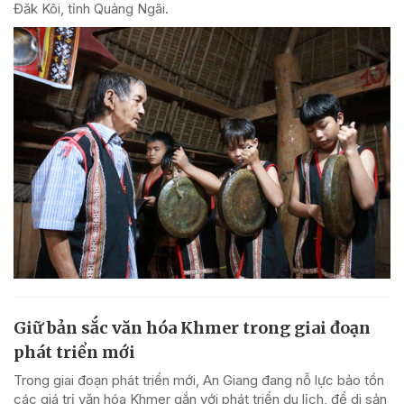
Đăk Kôi, tỉnh Quảng Ngãi.
Giữ bản sắc văn hóa Khmer trong giai đoạn
phát triển mới
Trong giai đoạn phát triển mới, An Giang đang nỗ lực bảo tồn
các giá trị văn hóa Khmer gắn với phát triển du lịch, để di sản