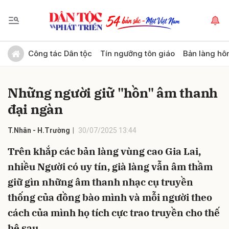
Gửi bình luận
Công tác Dân tộc
Tín ngưỡng tôn giáo
Bản làng hô
Những người giữ "hồn" âm thanh
đại ngàn
T.Nhân - H.Trường
30/07/2025 13:44
Trên khắp các bản làng vùng cao Gia Lai,
Hủy
Gửi
nhiều Người có uy tín, già làng vẫn âm thầm
giữ gìn những âm thanh nhạc cụ truyền
thống của đồng bào mình và mỗi người theo
cách của mình họ tích cực trao truyền cho thế
hệ sau.