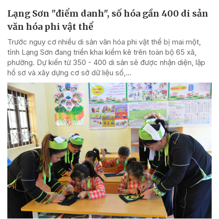
Lạng Sơn "điểm danh", số hóa gần 400 di sản
văn hóa phi vật thể
Trước nguy cơ nhiều di sản văn hóa phi vật thể bị mai một,
tỉnh Lạng Sơn đang triển khai kiểm kê trên toàn bộ 65 xã,
phường. Dự kiến từ 350 - 400 di sản sẽ được nhận diện, lập
hồ sơ và xây dựng cơ sở dữ liệu số,...