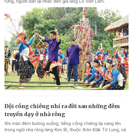
rừng, người dân lại nhắc đến già làng Lò Viết Lâm.
Đội cồng chiêng nhí ra đời sau những đêm
truyền dạy ở nhà rông
Khi màn đêm buông xuống, tiếng cồng chiêng lại vang lên
trong ngôi nhà rông làng Kon Bỉ, thuộc thôn Đăk Tơ Lung, xã