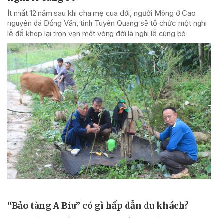
Ít nhất 12 năm sau khi cha mẹ qua đời, người Mông ở Cao
nguyên đá Đồng Văn, tỉnh Tuyên Quang sẽ tổ chức một nghi
lễ để khép lại trọn vẹn một vòng đời là nghi lễ cúng bò
“Bảo tàng A Biu” có gì hấp dẫn du khách?