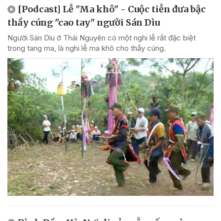
[Podcast] Lễ "Ma khô" - Cuộc tiễn đưa bậc
thầy cúng "cao tay" người Sán Dìu
Người Sán Dìu ở Thái Nguyên có một nghi lễ rất đặc biệt
trong tang ma, là nghi lễ ma khô cho thầy cúng.