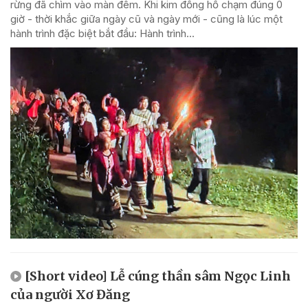
rừng đã chìm vào màn đêm. Khi kim đồng hồ chạm đúng 0
giờ - thời khắc giữa ngày cũ và ngày mới - cũng là lúc một
hành trình đặc biệt bắt đầu: Hành trình...
[Short video] Lễ cúng thần sâm Ngọc Linh
của người Xơ Đăng