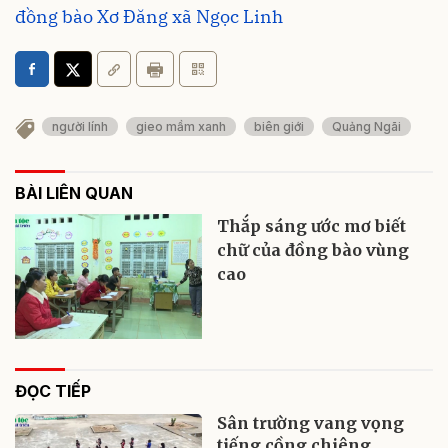
đồng bào Xơ Đăng xã Ngọc Linh
người lính
gieo mầm xanh
biên giới
Quảng Ngãi
BÀI LIÊN QUAN
Thắp sáng ước mơ biết
chữ của đồng bào vùng
cao
ĐỌC TIẾP
Sân trường vang vọng
tiếng cồng chiêng