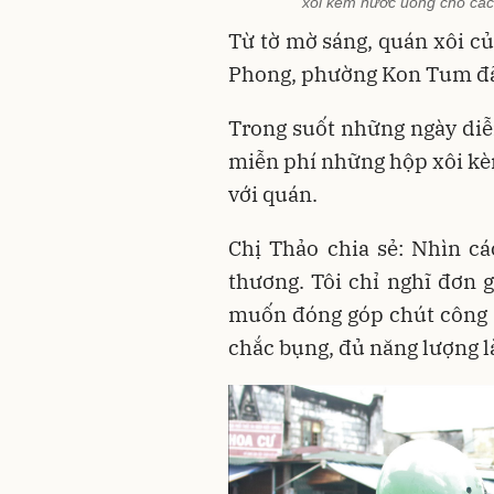
xôi kèm nước uống cho các 
Từ tờ mờ sáng, quán xôi c
Phong, phường Kon Tum đã 
Trong suốt những ngày diễn
miễn phí những hộp xôi kè
với quán.
Chị Thảo chia sẻ: Nhìn các
thương. Tôi chỉ nghĩ đơn g
muốn đóng góp chút công 
chắc bụng, đủ năng lượng là