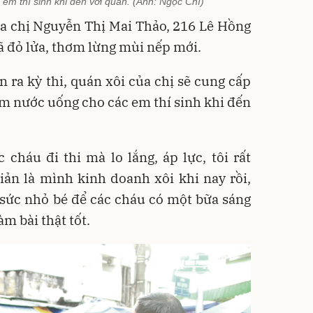
em thí sinh khi đến với quán. (Ảnh: Ngọc Chí)
ủa chị Nguyễn Thị Mai Thảo, 216 Lê Hồng
đỏ lửa, thơm lừng mùi nếp mới.
 ra kỳ thi, quán xôi của chị sẽ cung cấp
m nước uống cho các em thí sinh khi đến
 cháu đi thi mà lo lắng, áp lực, tôi rất
iản là mình kinh doanh xôi khi nay rồi,
sức nhỏ bé để các cháu có một bữa sáng
m bài thật tốt.