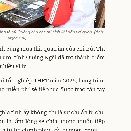
g tô mì Quảng cho các thí sinh khi đến với quán. (Ảnh:
Ngọc Chí)
h cùng mùa thi, quán ăn của chị Bùi Thị
um, tỉnh Quảng Ngãi đã trở thành điểm
hiều sĩ tử.
thi tốt nghiệp THPT năm 2026, hàng trăm
 miễn phí sẽ tiếp tục được trao tận tay
ĩa tình ấy không chỉ là sự chuẩn bị chu
òn là tấm lòng sẻ chia, mong muốn tiếp
nh tự tin chinh phục kỳ thi quan trọng.