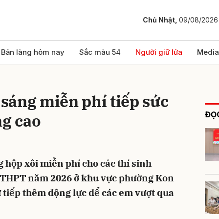
Chủ Nhật,
09/08/2026
bình luận
Bản làng hôm nay
Sắc màu 54
Người giữ lửa
Media
sáng miễn phí tiếp sức
ĐỌC
ng cao
hộp xôi miễn phí cho các thí sinh
Hủy
G
ệp THPT năm 2026 ở khu vực phường Kon
tiếp thêm động lực để các em vượt qua