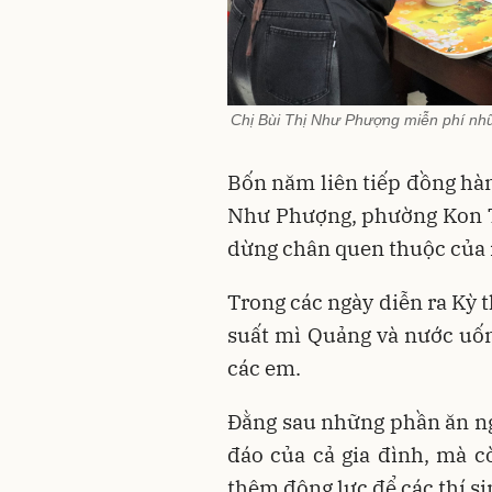
Chị Bùi Thị Như Phượng miễn phí nhữn
Bốn năm liên tiếp đồng hàn
Như Phượng, phường Kon T
dừng chân quen thuộc của n
Trong các ngày diễn ra Kỳ 
suất mì Quảng và nước uống
các em.
Đằng sau những phần ăn ngh
đáo của cả gia đình, mà c
thêm động lực để các thí si