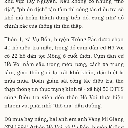
khu vực Tây Nguyên. Nếu không có những “thổ
địa”, “phiên dịch” tận tâm thì công tác điều tra sẽ
khó mà hoàn thành đúng tiến độ, cũng như độ
chính xác của thông tin thu thập.
Thôn 1, xã Vụ Bổn, huyện Krông Pắc được chọn
40 hộ điều tra mẫu, trong đó cụm dân cư Hồ Voi
có 22 hộ dân tộc Mông ở cuối thôn. Cụm dân cư
Hồ Voi nằm sâu trong mép rừng, cách xa trung
tâm, giao thông đi lại rất khó khăn, đặc biệt là
mùa mưa. Đoàn giám sát công tác điều tra, thu
thập thông tin thực trạng kinh tế - xã hội 53 DTTS
cùng Điều tra viên đến thôn Hồ Voi thực hiện
nhiệm vụ, phải nhờ “thổ địa” dẫn đường.
Dù mưa hay nắng, hai anh em anh Vàng Mí Giàng
(SN 1994) ở thôn Hồ Voi, xã Vụ Bổn, huyện Krông