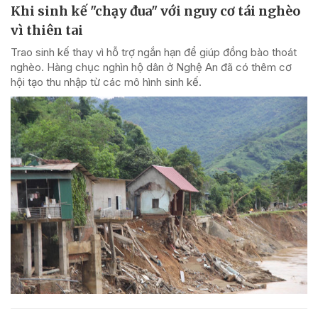
Khi sinh kế "chạy đua" với nguy cơ tái nghèo
vì thiên tai
Trao sinh kế thay vì hỗ trợ ngắn hạn để giúp đồng bào thoát
nghèo. Hàng chục nghìn hộ dân ở Nghệ An đã có thêm cơ
hội tạo thu nhập từ các mô hình sinh kế.