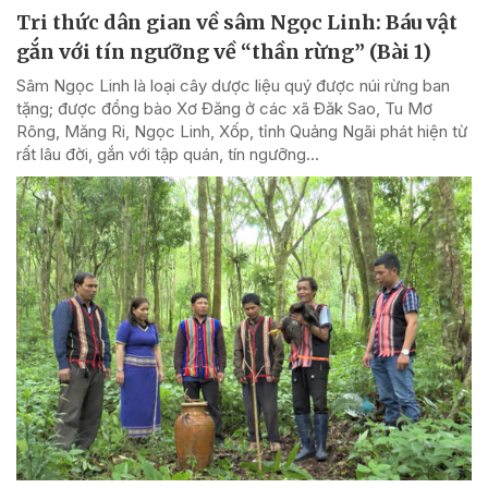
Tri thức dân gian về sâm Ngọc Linh: Báu vật
gắn với tín ngưỡng về “thần rừng” (Bài 1)
Sâm Ngọc Linh là loại cây dược liệu quý được núi rừng ban
tặng; được đồng bào Xơ Đăng ở các xã Đăk Sao, Tu Mơ
Rông, Măng Ri, Ngọc Linh, Xốp, tỉnh Quảng Ngãi phát hiện từ
rất lâu đời, gắn với tập quán, tín ngưỡng...