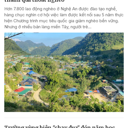
Hơn 7.800 lao động nghèo ở Nghệ An được đào tạo nghề,
hàng chục nghìn cơ hội việc làm được kết nối sau 5 năm thực
hiện Chương trình mục tiêu quốc gia giảm nghèo bền vững.
Nhưng ở nhiều bản làng miền Tây, người trẻ...
Trường vùng biên "chạy đua" đón năm học