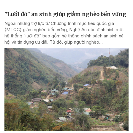
"Lưới đỡ" an sinh giúp giảm nghèo bền vững
Ngoài những trợ lực từ Chương trình mục tiêu quốc gia
(MTQG) giảm nghèo bền vững, Nghệ An còn định hình một
hệ thống “lưới đỡ” bao gồm hệ thống chính sách an sinh xã
hội và tín dụng ưu đãi. Từ đó, giúp người nghèo...