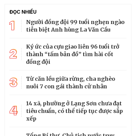
ĐỌC NHIỀU
1
Người đồng đội 99 tuổi nghẹn ngào
tiễn biệt Anh hùng La Văn Cầu
Ký ức của cựu giao liên 96 tuổi trở
2
thành “tấm bản đồ” tìm hài cốt
đồng đội
3
Từ căn lều giữa rừng, cha nghèo
nuôi 7 con gái thành cử nhân
14 xã, phường ở Lạng Sơn chưa đạt
4
tiêu chuẩn, có thể tiếp tục được sắp
xếp
Tổng Bí thư, Chủ tịch nước truy