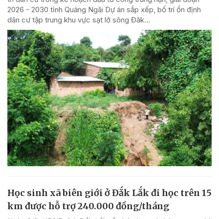
2026 - 2030 tỉnh Quảng Ngãi Dự án sắp xếp, bố trí ổn định
dân cư tập trung khu vực sạt lở sông Đăk...
Học sinh xã biên giới ở Đắk Lắk đi học trên 15
km được hỗ trợ 240.000 đồng/tháng