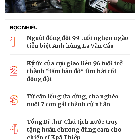
ĐỌC NHIỀU
1
Người đồng đội 99 tuổi nghẹn ngào
tiễn biệt Anh hùng La Văn Cầu
Ký ức của cựu giao liên 96 tuổi trở
2
thành “tấm bản đồ” tìm hài cốt
đồng đội
3
Từ căn lều giữa rừng, cha nghèo
nuôi 7 con gái thành cử nhân
Tổng Bí thư, Chủ tịch nước truy
4
tặng huân chương dũng cảm cho
chiến sĩ Kpă Thiêp