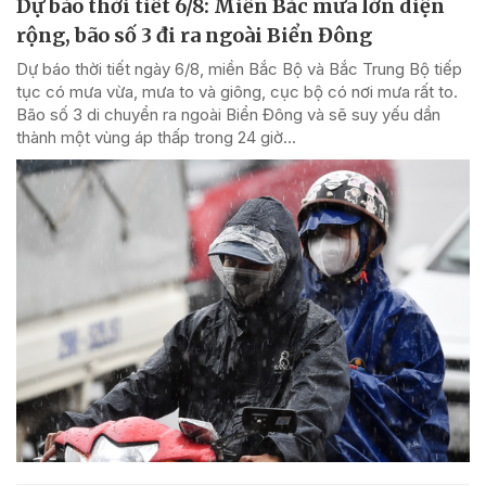
Dự báo thời tiết 6/8: Miền Bắc mưa lớn diện
rộng, bão số 3 đi ra ngoài Biển Đông
Dự báo thời tiết ngày 6/8, miền Bắc Bộ và Bắc Trung Bộ tiếp
tục có mưa vừa, mưa to và giông, cục bộ có nơi mưa rất to.
Bão số 3 di chuyển ra ngoài Biển Đông và sẽ suy yếu dần
thành một vùng áp thấp trong 24 giờ...