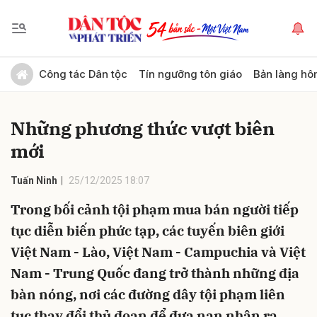
Gửi bình luận
Công tác Dân tộc
Tín ngưỡng tôn giáo
Bản làng hô
Những phương thức vượt biên
mới
Tuấn Ninh
25/12/2025 18:07
Trong bối cảnh tội phạm mua bán người tiếp
Hủy
Gửi
tục diễn biến phức tạp, các tuyến biên giới
Việt Nam - Lào, Việt Nam - Campuchia và Việt
Nam - Trung Quốc đang trở thành những địa
bàn nóng, nơi các đường dây tội phạm liên
tục thay đổi thủ đoạn để đưa nạn nhân ra