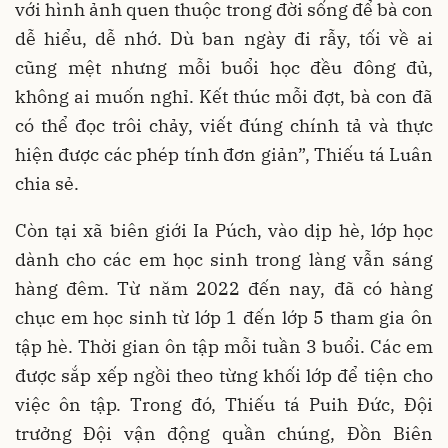
với hình ảnh quen thuộc trong đời sống để bà con
dễ hiểu, dễ nhớ. Dù ban ngày đi rẫy, tối về ai
cũng mệt nhưng mỗi buổi học đều đông đủ,
không ai muốn nghỉ. Kết thúc mỗi đợt, bà con đã
có thể đọc trôi chảy, viết đúng chính tả và thực
hiện được các phép tính đơn giản”, Thiếu tá Luân
chia sẻ.
Còn tại xã biên giới Ia Púch, vào dịp hè, lớp học
dành cho các em học sinh trong làng vẫn sáng
hàng đêm. Từ năm 2022 đến nay, đã có hàng
chục em học sinh từ lớp 1 đến lớp 5 tham gia ôn
tập hè. Thời gian ôn tập mỗi tuần 3 buổi. Các em
được sắp xếp ngồi theo từng khối lớp để tiện cho
việc ôn tập. Trong đó, Thiếu tá Puih Đức, Đội
trưởng Đội vận động quần chúng, Đồn Biên