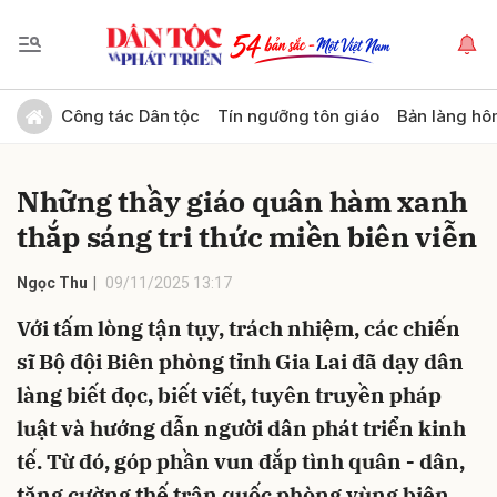
Gửi bình luận
Công tác Dân tộc
Tín ngưỡng tôn giáo
Bản làng hô
Những thầy giáo quân hàm xanh
thắp sáng tri thức miền biên viễn
Ngọc Thu
09/11/2025 13:17
Với tấm lòng tận tụy, trách nhiệm, các chiến
Hủy
Gửi
sĩ Bộ đội Biên phòng tỉnh Gia Lai đã dạy dân
làng biết đọc, biết viết, tuyên truyền pháp
luật và hướng dẫn người dân phát triển kinh
tế. Từ đó, góp phần vun đắp tình quân - dân,
tăng cường thế trận quốc phòng vùng biên