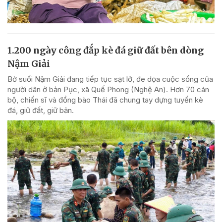
1.200 ngày công đắp kè đá giữ đất bên dòng
Nậm Giải
Bờ suối Nậm Giải đang tiếp tục sạt lở, đe dọa cuộc sống của
người dân ở bản Pục, xã Quế Phong (Nghệ An). Hơn 70 cán
bộ, chiến sĩ và đồng bào Thái đã chung tay dựng tuyến kè
đá, giữ đất, giữ bản.