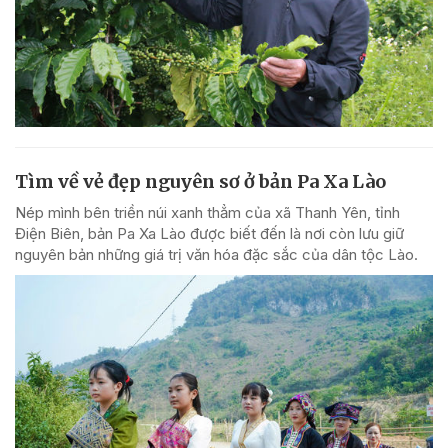
Tìm về vẻ đẹp nguyên sơ ở bản Pa Xa Lào
Nép mình bên triền núi xanh thẳm của xã Thanh Yên, tỉnh
Điện Biên, bản Pa Xa Lào được biết đến là nơi còn lưu giữ
nguyên bản những giá trị văn hóa đặc sắc của dân tộc Lào.