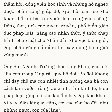
thăm hỏi, động viên học sinh và những hộ nghèo
được phân công giúp đỡ, kịp thời chia sẻ khó
khăn, hỗ trợ bà con vươn lên trong cuộc sống.
Đồng thời, tích cực tuyên truyền, phổ biển giáo
dục pháp luật, nâng cao nhận thức, ý thức chấp
hành pháp luật cho Nhân dân khu vực biên giới,
góp phần củng cố niềm tin, xây dựng biên giới
vững mạnh.
Ông Siu Nganh, Trưởng thôn làng Khôn, chia sẻ:
“Bà con trong làng rất quý bộ đội. Bộ đội không
chỉ dạy chữ mà còn nhiệt tình hướng dẫn bà con
cách làm vườn trồng rau xanh, làm kinh tế, hiểu
pháp luật, giúp đỡ khi đau ốm hay gặp khó khăn.
Vì vậy, dân làng ai cũng coi các chú bộ đội như
những người con của làng”.