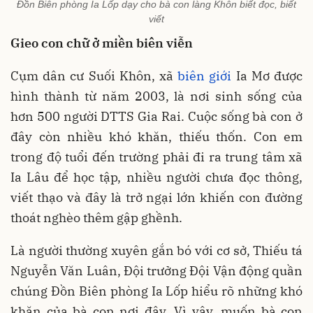
Đồn Biên phòng Ia Lốp dạy cho bà con làng Khôn biết đọc, biết
viết
Gieo con chữ ở miền biên viễn
Cụm dân cư Suối Khôn, xã
biên giới
Ia Mơ được
hình thành từ năm 2003, là nơi sinh sống của
hơn 500 người DTTS Gia Rai. Cuộc sống bà con ở
đây còn nhiều khó khăn, thiếu thốn. Con em
trong độ tuổi đến trường phải đi ra trung tâm xã
Ia Lâu để học tập, nhiều người chưa đọc thông,
viết thạo và đây là trở ngại lớn khiến con đường
thoát nghèo thêm gập ghềnh.
Là người thường xuyên gắn bó với cơ sở, Thiếu tá
Nguyễn Văn Luân, Đội trưởng Đội Vận động quần
chúng Đồn Biên phòng Ia Lốp hiểu rõ những khó
khăn của bà con nơi đây. Vì vậy, muốn bà con