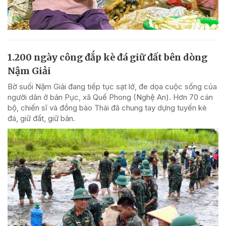
1.200 ngày công đắp kè đá giữ đất bên dòng
Nậm Giải
Bờ suối Nậm Giải đang tiếp tục sạt lở, đe dọa cuộc sống của
người dân ở bản Pục, xã Quế Phong (Nghệ An). Hơn 70 cán
bộ, chiến sĩ và đồng bào Thái đã chung tay dựng tuyến kè
đá, giữ đất, giữ bản.