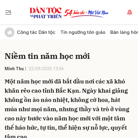
Gửi bình luận
Công tác Dân tộc
Tín ngưỡng tôn giáo
Bản làng hô
Niềm tin năm học mới
Minh Thu
22/09/2020 13:56
Một năm học mới đã bắt đầu nơi các xã khó
khăn rẻo cao tỉnh Bắc Kạn. Ngày khai giảng
Hủy
Gửi
không ồn ào náo nhiệt, không cờ hoa, hát
múa như mọi năm, nhưng thầy và trò ở vùng
cao này bước vào năm học mới với một tâm
thế háo hức, tự tin, thể hiện sự nỗ lực, quyết
tâm cao.