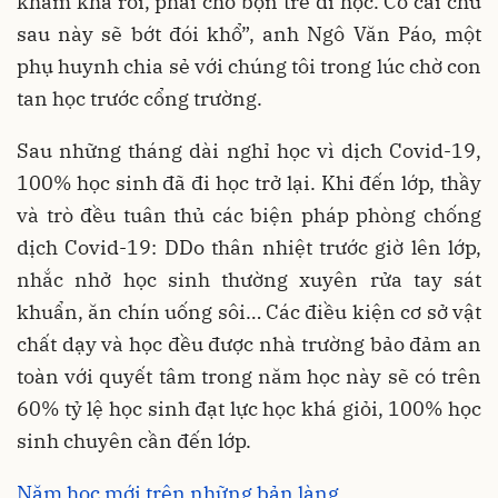
khấm khá rồi, phải cho bọn trẻ đi học. Có cái chữ
sau này sẽ bớt đói khổ”, anh Ngô Văn Páo, một
phụ huynh chia sẻ với chúng tôi trong lúc chờ con
tan học trước cổng trường.
Sau những tháng dài nghỉ học vì dịch Covid-19,
100% học sinh đã đi học trở lại. Khi đến lớp, thầy
và trò đều tuân thủ các biện pháp phòng chống
dịch Covid-19: DDo thân nhiệt trước giờ lên lớp,
nhắc nhở học sinh thường xuyên rửa tay sát
khuẩn, ăn chín uống sôi… Các điều kiện cơ sở vật
chất dạy và học đều được nhà trường bảo đảm an
toàn với quyết tâm trong năm học này sẽ có trên
60% tỷ lệ học sinh đạt lực học khá giỏi, 100% học
sinh chuyên cần đến lớp.
Năm học mới trên những bản làng