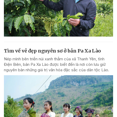
Tìm về vẻ đẹp nguyên sơ ở bản Pa Xa Lào
Nép mình bên triền núi xanh thẳm của xã Thanh Yên, tỉnh
Điện Biên, bản Pa Xa Lào được biết đến là nơi còn lưu giữ
nguyên bản những giá trị văn hóa đặc sắc của dân tộc Lào.