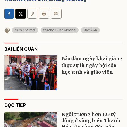
năm học mới
trường Lũng Noong
Bắc Kạn
BÀI LIÊN QUAN
Bảo đảm ngày khai giảng
thực sự là ngày hội của
học sinh và giáo viên
ĐỌC TIẾP
Ngôi trường hơn 123 tỷ
đồng ở vùng biên Thanh
Hóa sẵn sàng đón năm